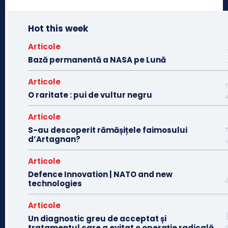
Hot this week
Articole
Bază permanentă a NASA pe Lună
Articole
O raritate : pui de vultur negru
Articole
S-au descoperit rămășițele faimosului
d’Artagnan?
Articole
Defence Innovation | NATO and new
technologies
Articole
Un diagnostic greu de acceptat și
tratamentul care a evitat o operație radicală