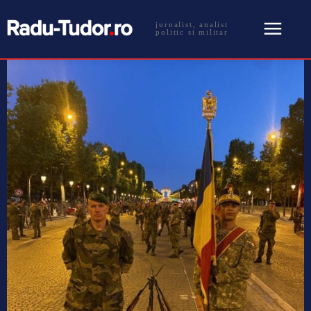
jurnalist, analist
politic si militar