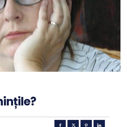
ințile?