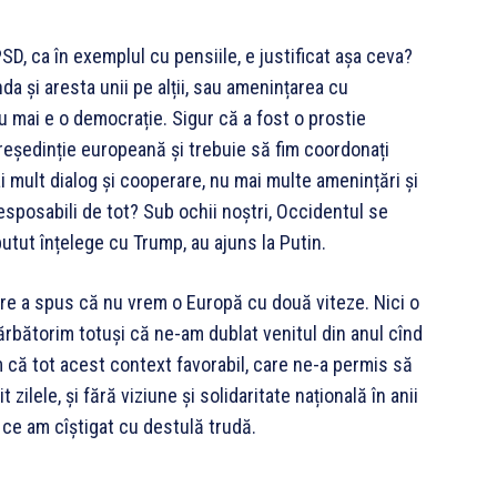
SD, ca în exemplul cu pensiile, e justificat așa ceva?
da și aresta unii pe alții, sau amenințarea cu
u mai e o democrație. Sigur că a fost o prostie
 președinție europeană și trebuie să fim coordonați
ai mult dialog și cooperare, nu mai multe amenințări și
iresposabili de tot? Sub ochii noștri, Occidentul se
utut înțelege cu Trump, au ajuns la Putin.
care a spus că nu vrem o Europă cu două viteze. Nici o
d sărbătorim totuși că ne-am dublat venitul din anul cînd
m că tot acest context favorabil, care ne-a permis să
t zilele, și fără viziune și solidaritate națională în anii
 ce am cîștigat cu destulă trudă.