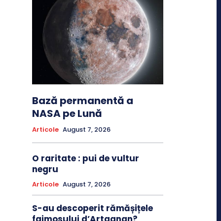
Bază permanentă a
NASA pe Lună
Articole
August 7, 2026
O raritate : pui de vultur
negru
Articole
August 7, 2026
S-au descoperit rămășițele
faimosului d’Artagnan?