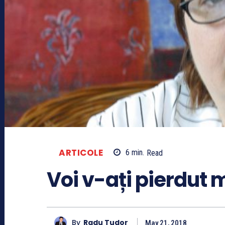
ARTICOLE
6
min.
Read
Voi v-ați pierdut m
By
Radu Tudor
May 21, 2018