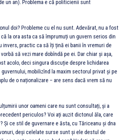
 de un an). Problema e că politicienii sunt
onul doi? Probleme cu el nu sunt. Adevărat, nu a fost
ă că la ora asta ca să împrumuți un guvern serios din
invers, practic ca să îți țină ei banii în vremuri de
i vorbă să vezi mare dobîndă pe ei. Dar chiar și așa,
ost acolo, deci singura discuție despre lichidarea
i guvernului, mobilizînd la maxim sectorul privat și pe
implu de o naționalizare – are sens dacă vrem să nu
emulțumirii unor oameni care nu sunt consultați, și a
precedent periculos? Voi ați auzit dictonul ăla, care
? Și ce stil de guvernare e ăsta, cu Tăriceanu și dna
onuri, deși celelate surse sunt și ele destul de