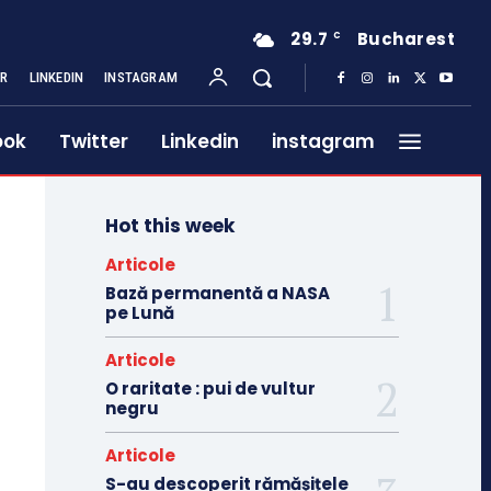
29.7
Bucharest
C
ER
LINKEDIN
INSTAGRAM
ook
Twitter
Linkedin
instagram
Hot this week
Articole
Bază permanentă a NASA
pe Lună
Articole
O raritate : pui de vultur
negru
Articole
S-au descoperit rămășițele