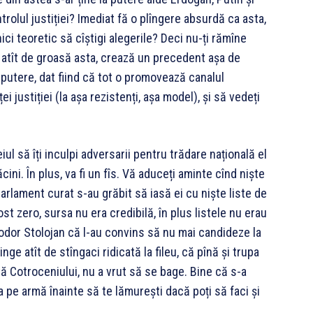
rolul justiției? Imediat fă o plîngere absurdă ca asta,
ici teoretic să cîștigi alegerile? Deci nu-ți rămîne
a atît de groasă asta, crează un precedent așa de
 putere, dat fiind că tot o promovează canalul
 justiției (la așa rezistenți, așa model), și să vedeți
ul să îți inculpi adversarii pentru trădare națională el
cini. În plus, va fi un fîs. Vă aduceți aminte cînd niște
parlament curat s-au grăbit să iasă ei cu niște liste de
fost zero, sursa nu era credibilă, în plus listele nu erau
Teodor Stolojan că l-au convins să nu mai candideze la
nge atît de stîngaci ridicată la fileu, că pînă și trupa
ă Cotroceniului, nu a vrut să se bage. Bine că s-a
 pe armă înainte să te lămurești dacă poți să faci și