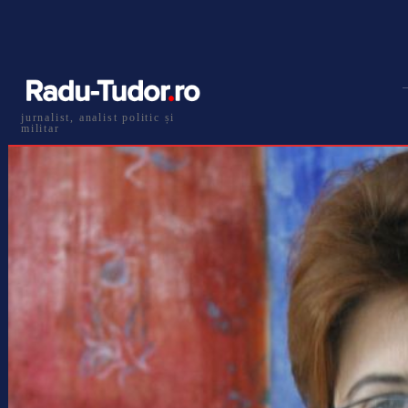
jurnalist, analist politic și
militar