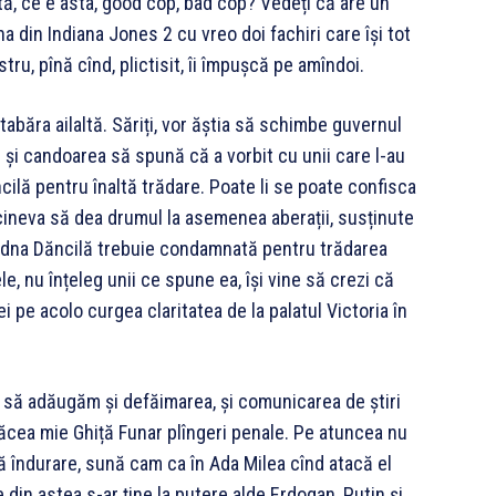
tă, ce e asta, good cop, bad cop? Vedeți că are un
na din Indiana Jones 2 cu vreo doi fachiri care își tot
ru, pînă cînd, plictisit, îi împușcă pe amîndoi.
abăra ailaltă. Săriți, vor ăștia să schimbe guvernul
re și candoarea să spună că a vorbit cu unii care l-au
ilă pentru înaltă trădare. Poate li se poate confisca
 cineva să dea drumul la asemenea aberații, susținute
ă dna Dăncilă trebuie condamnată pentru trădarea
le, nu înțeleg unii ce spune ea, își vine să crezi că
i pe acolo curgea claritatea de la palatul Victoria în
să adăugăm și defăimarea, și comunicarea de știri
i făcea mie Ghiță Funar plîngeri penale. Pe atuncea nu
ră îndurare, sună cam ca în Ada Milea cînd atacă el
ole din astea s-ar ține la putere alde Erdogan, Putin și