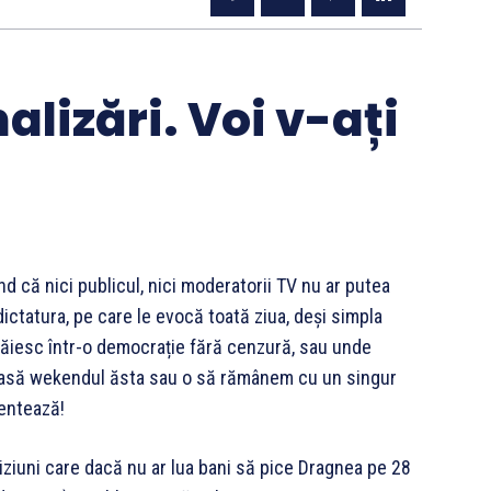
alizări. Voi v-ați
nd că nici publicul, nici moderatorii TV nu ar putea
 dictatura, pe care le evocă toată ziua, deși simpla
răiesc într-o democrație fără cenzură, sau unde
casă wekendul ăsta sau o să rămânem cu un singur
tentează!
iziuni care dacă nu ar lua bani să pice Dragnea pe 28