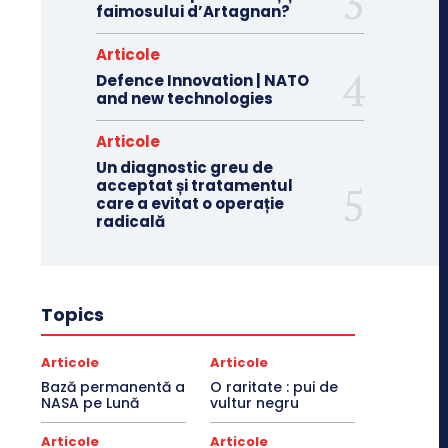
faimosului d’Artagnan?
Articole
Defence Innovation | NATO
and new technologies
Articole
Un diagnostic greu de
acceptat și tratamentul
care a evitat o operație
radicală
Topics
Articole
Articole
Bază permanentă a
O raritate : pui de
NASA pe Lună
vultur negru
Articole
Articole