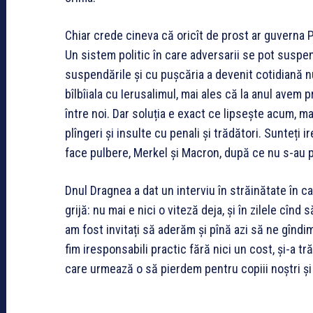
Chiar crede cineva că oricît de prost ar guverna P
Un sistem politic în care adversarii se pot suspen
suspendările și cu pușcăria a devenit cotidiană n
bîlbîiala cu Ierusalimul, mai ales că la anul avem
între noi. Dar soluția e exact ce lipsește acum, m
plîngeri și insulte cu penali și trădători. Sunteți 
face pulbere, Merkel și Macron, după ce nu s-au p
Dnul Dragnea a dat un interviu în străinătate în 
grijă: nu mai e nici o viteză deja, și în zilele cîn
am fost invitați să aderăm și pînă azi să ne gîndi
fim iresponsabili practic fără nici un cost, și-a trăi
care urmează o să pierdem pentru copiii noștri și