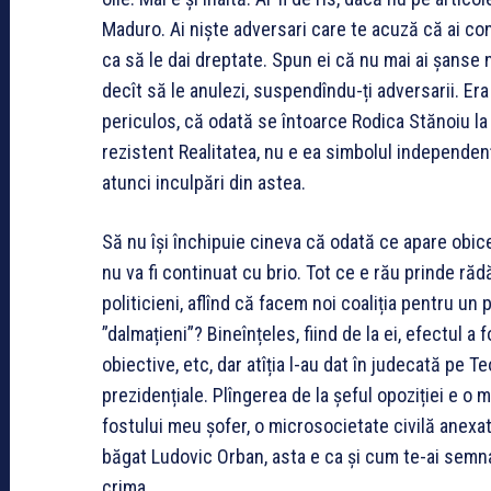
Maduro. Ai niște adversari care te acuză că ai cont
ca să le dai dreptate. Spun ei că nu mai ai șanse n
decît să le anulezi, suspendîndu-ți adversarii. Er
periculos, că odată se întoarce Rodica Stănoiu la
rezistent Realitatea, nu e ea simbolul independenței
atunci inculpări din astea.
Să nu își închipuie cineva că odată ce apare obicei
nu va fi continuat cu brio. Tot ce e rău prinde rădă
politicieni, aflînd că facem noi coaliția pentru un 
”dalmațieni”? Bineînțeles, fiind de la ei, efectul a 
obiective, etc, dar atîția l-au dat în judecată pe 
prezidențiale. Plîngerea de la șeful opoziției e o mi
fostului meu șofer, o microsocietate civilă anexat
băgat Ludovic Orban, asta e ca și cum te-ai semna
crima.