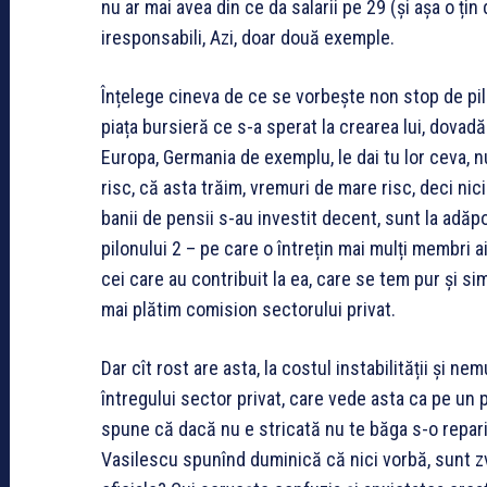
nu ar mai avea din ce da salarii pe 29 (și așa o țin
iresponsabili, Azi, doar două exemple.
Înțelege cineva de ce se vorbește non stop de pil
piața bursieră ce s-a sperat la crearea lui, dovad
Europa, Germania de exemplu, le dai tu lor ceva, nu 
risc, că asta trăim, vremuri de mare risc, deci nic
banii de pensii s-au investit decent, sunt la adăp
pilonului 2 – pe care o întrețin mai mulți membri a
cei care au contribuit la ea, care se tem pur și s
mai plătim comision sectorului privat.
Dar cît rost are asta, la costul instabilității și n
întregului sector privat, care vede asta ca pe un 
spune că dacă nu e stricată nu te băga s-o repari
Vasilescu spunînd duminică că nici vorbă, sunt zv