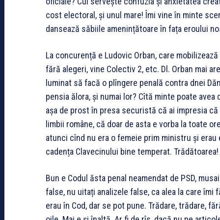
oficiale? Cui servește confuzia și anxietatea crea
cost electoral, și unul mare! Îmi vine în minte sce
dansează săbiile amenințătoare în fața eroului nost
La concurență e Ludovic Orban, care mobilizează t
fără alegeri, vine Colectiv 2, etc. Dl. Orban mai a
luminat să facă o plîngere penală contra dnei Dănc
pensia ălora, și numai lor? Cîtă minte poate avea
așa de prost în presa securistă că ai impresia c
limbii române, că doar de asta e vorba la toate ore
atunci cînd nu era o femeie prim ministru și erau e
cadența Clavecinului bine temperat. Trădătoarea!
Bun e Codul ăsta penal neamendat de PSD, musai 
false, nu uitați analizele false, ca alea la care îm
erau în Cod, dar se pot pune. Trădare, trădare, fă
oile. Mai e și înaltă. Ar fi de rîs, dacă nu pe artic