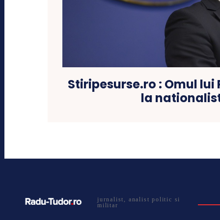
Stiripesurse.ro : Omul lu
la nationalist
jurnalist, analist politic si
militar