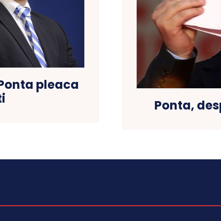
i Ponta pleaca
i
Ponta, des