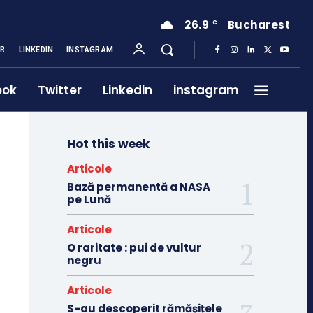
26.9
Bucharest
C
ER
LINKEDIN
INSTAGRAM
ook
Twitter
Linkedin
instagram
Hot this week
Articole
Bază permanentă a NASA
pe Lună
Articole
O raritate : pui de vultur
negru
Articole
S-au descoperit rămășițele