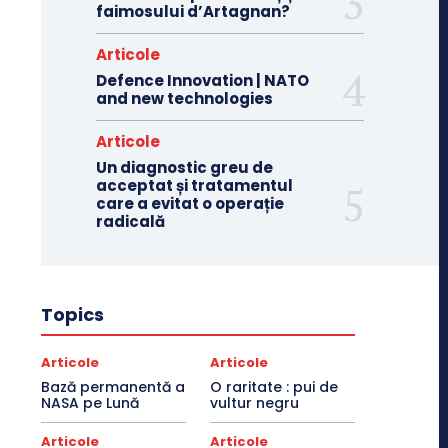
faimosului d’Artagnan?
Articole
Defence Innovation | NATO
and new technologies
Articole
Un diagnostic greu de
acceptat și tratamentul
care a evitat o operație
radicală
Topics
Articole
Articole
Bază permanentă a
O raritate : pui de
NASA pe Lună
vultur negru
Articole
Articole