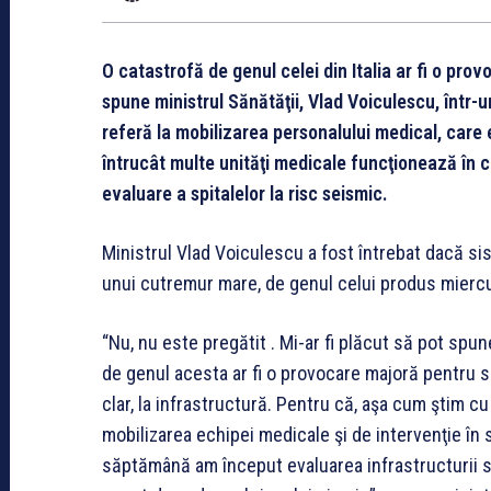
O catastrofă de genul celei din Italia ar fi o pr
spune ministrul Sănătăţii, Vlad Voiculescu, într-u
referă la mobilizarea personalului medical, care 
întrucât multe unităţi medicale funcţionează în cl
evaluare a spitalelor la risc seismic.
Ministrul Vlad Voiculescu a fost întrebat dacă si
unui cutremur mare, de genul celui produs miercuri
“Nu, nu este pregătit . Mi-ar fi plăcut să pot spu
de genul acesta ar fi o provocare majoră pentru si
clar, la infrastructură. Pentru că, aşa cum ştim cu
mobilizarea echipei medicale şi de intervenţie în s
săptămână am început evaluarea infrastructurii sp