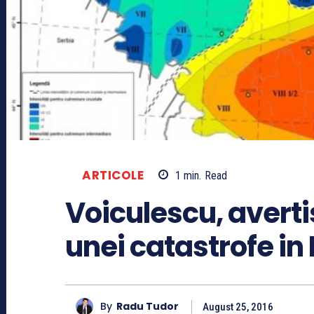
ARTICOLE
1
min.
Read
Voiculescu, averti
unei catastrofe i
By
Radu Tudor
August 25, 2016