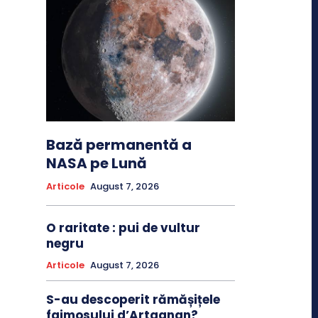
Bază permanentă a
NASA pe Lună
Articole
August 7, 2026
O raritate : pui de vultur
negru
Articole
August 7, 2026
S-au descoperit rămășițele
faimosului d’Artagnan?