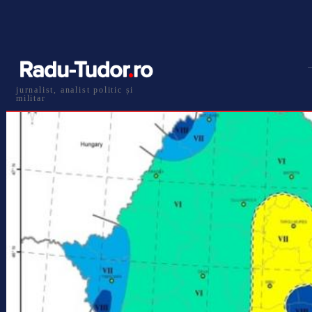
jurnalist, analist politic și
militar