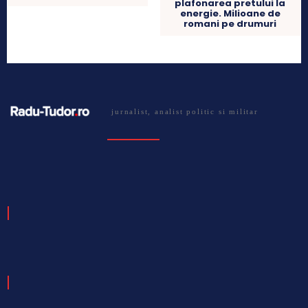
plafonarea pretului la
energie. Milioane de
romani pe drumuri
jurnalist, analist politic si militar