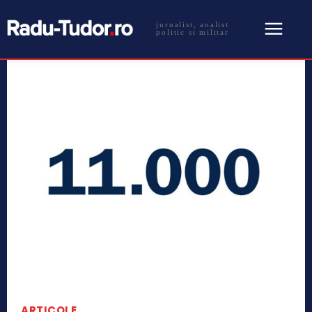
jurnalist, analist
politic si militar
ARTICOLE