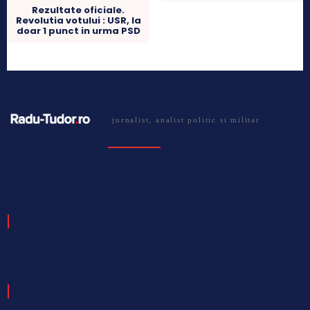
Rezultate oficiale.
Revolutia votului : USR, la
doar 1 punct in urma PSD
jurnalist, analist politic si militar