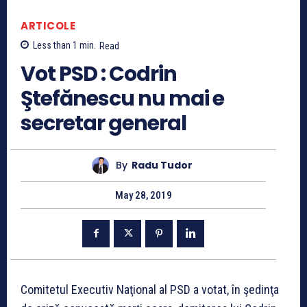
ARTICOLE
Less than 1
min.
Read
Vot PSD : Codrin
Ştefănescu nu mai e
secretar general
By
Radu Tudor
May 28, 2019
Comitetul Executiv Naţional al PSD a votat, în şedinţa