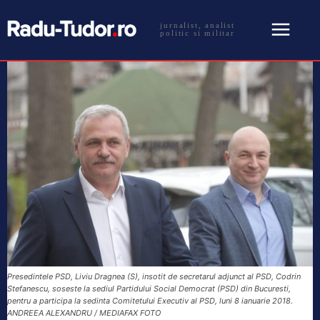
jurnalist, analist
politic si militar
Presedintele PSD, Liviu Dragnea (S), insotit de secretarul adjunct al PSD, Codrin
Stefanescu, soseste la sediul Partidului Social Democrat (PSD) din Bucuresti,
pentru a participa la sedinta Comitetului Executiv al PSD, luni 8 ianuarie 2018.
ANDREEA ALEXANDRU / MEDIAFAX FOTO