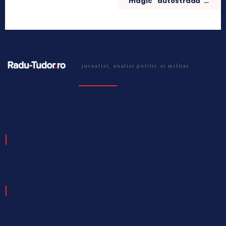
magic “autostradă”…
jurnalist, analist politic si militar