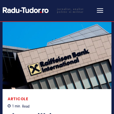
jurnalist, analist
politic si militar
ARTICOLE
1
min.
Read