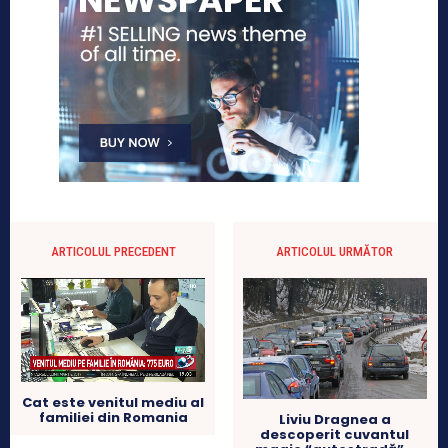
ARTICOLUL PRECEDENT
ARTICOLUL URMĂTOR
Cat este venitul mediu al
familiei din Romania
Liviu Dragnea a
descoperit cuvantul