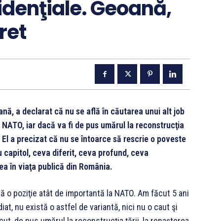
zidenţiale. Geoană,
ret
ă, a declarat că nu se află în căutarea unui alt job
a NATO, iar dacă va fi de pus umărul la reconstrucţia
a. El a precizat că nu se întoarce să rescrie o poveste
ou capitol, ceva diferit, ceva profund, ceva
ea în viaţa publică din România.
pă o poziţie atât de importantă la NATO. Am făcut 5 ani
at, nu există o astfel de variantă, nici nu o caut şi
ăcut, de pus umărul la reconstrucţia ţării, la renaşterea