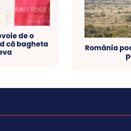
evoie de o
ed că bagheta
România poa
ceva
p