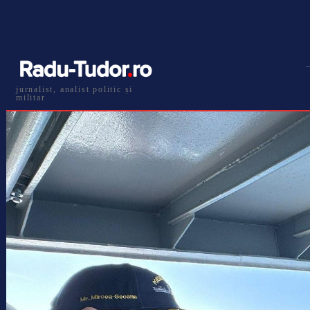
jurnalist, analist politic și
militar