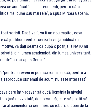
 ceea ce am făcut în anii precedenţi, pentru că am
litice mai bune sau mai rele”, a spus Mircea Geoană,
ost scrisă. Dacă va fi, va fi un nou capitol, ceva
e să justifice reîntoarcerea în viaţa publică din
ii motive, vă daţi seama că după o poziţie la NATO nu
 privată, din lumea academică, din lumea universitară.
riante”, a mai spus Geoană.
 ”pentru a reveni în politica românească, pentru a
ta, reproduce sistemul de acum, nu este interesat”.
ceva care într-adevăr să ducă România la nivelul
este o ţară dezvoltată, democratică, care să poată să
rai al oamenilor, şi cei tineri, cu joburi, şi copii de la