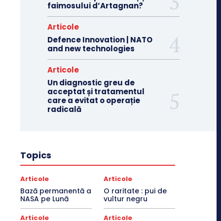
faimosului d’Artagnan?
Articole
Defence Innovation | NATO
and new technologies
Articole
Un diagnostic greu de
acceptat și tratamentul
care a evitat o operație
radicală
Topics
Articole
Articole
Bază permanentă a
O raritate : pui de
NASA pe Lună
vultur negru
Articole
Articole