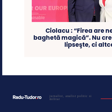
Ciolacu : “Firea are n
baghetă magică”. Nu cr
lipseşte, ci alt
jurnalist, analist politic si
militar