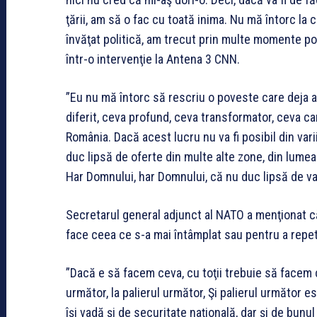
ţării, am să o fac cu toată inima. Nu mă întorc la
învăţat politică, am trecut prin multe momente po
într-o intervenţie la Antena 3 CNN.
”Eu nu mă întorc să rescriu o poveste care deja a f
diferit, ceva profund, ceva transformator, ceva car
România. Dacă acest lucru nu va fi posibil din var
duc lipsă de oferte din multe alte zone, din lumea
Har Domnului, har Domnului, că nu duc lipsă de va
Secretarul general adjunct al NATO a menţionat că
face ceea ce s-a mai întâmplat sau pentru a repe
”Dacă e să facem ceva, cu toţii trebuie să facem 
următor, la palierul următor, Şi palierul următor 
îşi vadă şi de securitate naţională, dar şi de bunul t