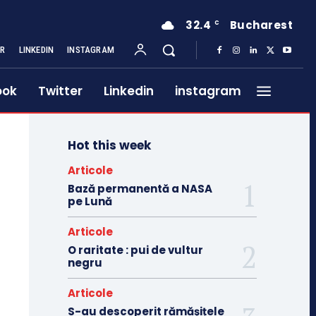
32.4
Bucharest
C
ER
LINKEDIN
INSTAGRAM
ook
Twitter
Linkedin
instagram
Hot this week
Articole
Bază permanentă a NASA
pe Lună
Articole
O raritate : pui de vultur
negru
Articole
S-au descoperit rămășițele