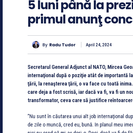
5 luni până la pre
primul anunţ conc
By
Radu Tudor
April 24, 2024
Secretarul General Adjunct al NATO, Mircea Geoan
internaţional după o poziţie atât de importantă l
ţării, la renaşterea ţării, o va face cu toată inim
care deja a fost scrisă, iar dacă va fi, va fi un n
transformator, ceva care să justifice reîntoarcer
”Nu sunt în căutarea unui alt job internaţional du
de zile o muncă, cred eu, bună. In planul meu imedi
nici nu cred că mi-aş dori-o. Deci, dacă va fi de f