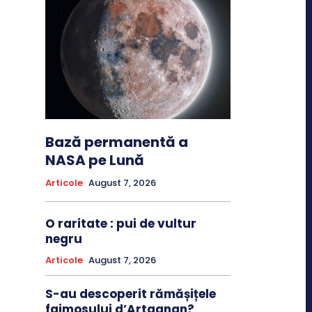
Bază permanentă a
NASA pe Lună
Articole
August 7, 2026
O raritate : pui de vultur
negru
Articole
August 7, 2026
S-au descoperit rămășițele
faimosului d’Artagnan?