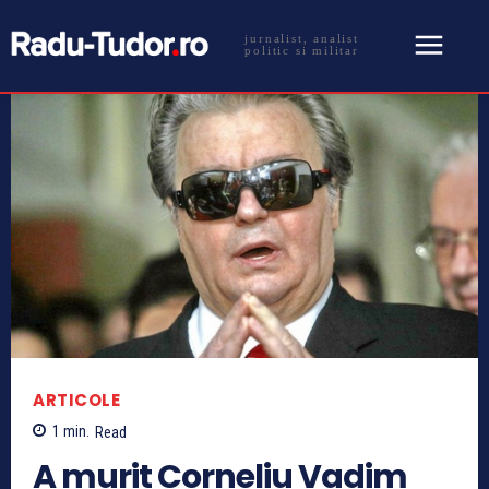
jurnalist, analist
politic si militar
ARTICOLE
1
min.
Read
A murit Corneliu Vadim