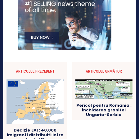
ARTICOLUL PRECEDENT
ARTICOLUL URMĂTOR
Pericol pentru Romania :
inchiderea granitei
Ungaria-Serbia
Decizie JAI : 40.000
imigranti distribuiti intre