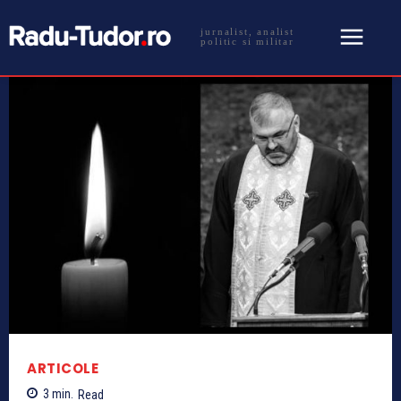
jurnalist, analist
politic si militar
ARTICOLE
3
min.
Read