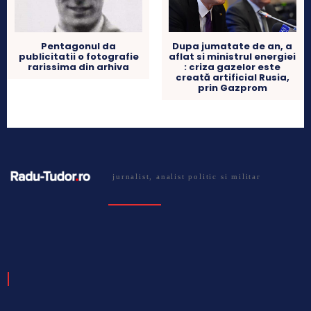
Dupa jumatate de an, a
Pentagonul da
aflat si ministrul energiei
publicitatii o fotografie
: criza gazelor este
rarissima din arhiva
creată artificial Rusia,
prin Gazprom
jurnalist, analist politic si militar