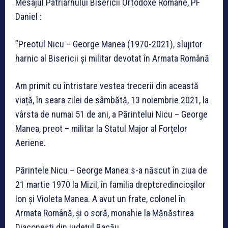
Mesajul Patriarhului Bisericii Ortodoxe Romane, PF
Daniel :
”Preotul Nicu – George Manea (1970-2021), slujitor
harnic al Bisericii și militar devotat în Armata Română
Am primit cu întristare vestea trecerii din această
viață, în seara zilei de sâmbătă, 13 noiembrie 2021, la
vârsta de numai 51 de ani, a Părintelui Nicu – George
Manea, preot – militar la Statul Major al Forțelor
Aeriene.
Părintele Nicu – George Manea s-a născut în ziua de
21 martie 1970 la Mizil, în familia dreptcredincioșilor
Ion și Violeta Manea. A avut un frate, colonel în
Armata Română, și o soră, monahie la Mănăstirea
Diaconești din județul Bacău.