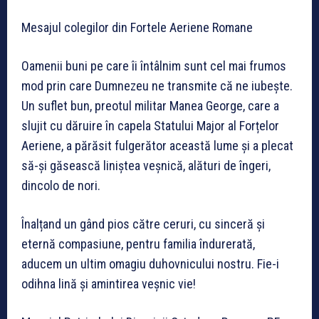
Mesajul colegilor din Fortele Aeriene Romane
Oamenii buni pe care îi întâlnim sunt cel mai frumos
mod prin care Dumnezeu ne transmite că ne iubește.
Un suflet bun, preotul militar Manea George, care a
slujit cu dăruire în capela Statului Major al Forțelor
Aeriene, a părăsit fulgerător această lume și a plecat
să-și găsească liniștea veșnică, alături de îngeri,
dincolo de nori.
Înalțand un gând pios către ceruri, cu sinceră și
eternă compasiune, pentru familia îndurerată,
aducem un ultim omagiu duhovnicului nostru. Fie-i
odihna lină și amintirea veșnic vie!