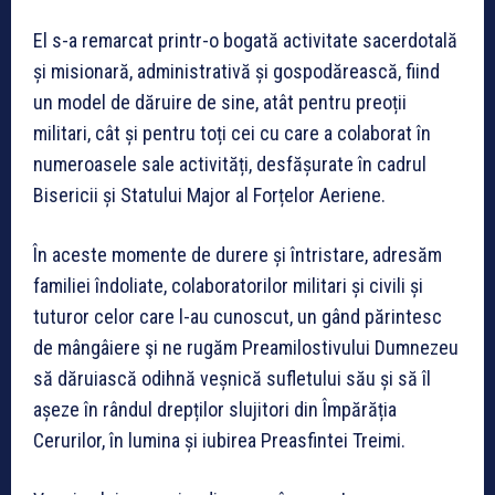
El s-a remarcat printr-o bogată activitate sacerdotală
și misionară, administrativă și gospodărească, fiind
un model de dăruire de sine, atât pentru preoții
militari, cât și pentru toți cei cu care a colaborat în
numeroasele sale activități, desfășurate în cadrul
Bisericii și Statului Major al Forțelor Aeriene.
În aceste momente de durere și întristare, adresăm
familiei îndoliate, colaboratorilor militari și civili și
tuturor celor care l-au cunoscut, un gând părintesc
de mângâiere şi ne rugăm Preamilostivului Dumnezeu
să dăruiască odihnă veșnică sufletului său și să îl
așeze în rândul drepților slujitori din Împărăția
Cerurilor, în lumina și iubirea Preasfintei Treimi.