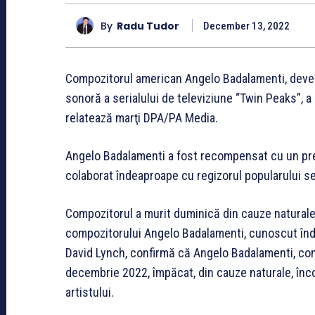
By
Radu Tudor
December 13, 2022
Compozitorul american Angelo Badalamenti, deve
sonoră a serialului de televiziune “Twin Peaks”, a 
relatează marţi DPA/PA Media.
Angelo Badalamenti a fost recompensat cu un pr
colaborat îndeaproape cu regizorul popularului ser
Compozitorul a murit duminică din cauze naturale, 
compozitorului Angelo Badalamenti, cunoscut înde
David Lynch, confirmă că Angelo Badalamenti, compo
decembrie 2022, împăcat, din cauze naturale, înconj
artistului.