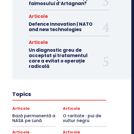
faimosului d’Artagnan?
Articole
Defence Innovation | NATO
and new technologies
Articole
Un diagnostic greu de
acceptat și tratamentul
care a evitat o operație
radicală
Topics
Articole
Articole
Bază permanentă a
O raritate : pui de
NASA pe Lună
vultur negru
Articole
Articole