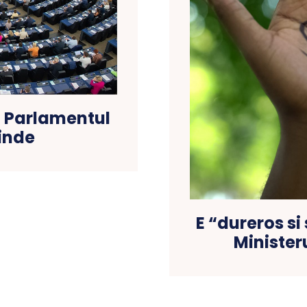
n Parlamentul
inde
E “dureros si
Minister