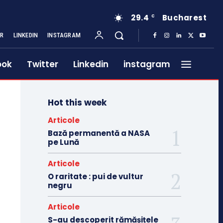
29.4
Bucharest
C
ER
LINKEDIN
INSTAGRAM
ook
Twitter
Linkedin
instagram
Hot this week
Articole
Bază permanentă a NASA
pe Lună
Articole
O raritate : pui de vultur
negru
Articole
S-au descoperit rămășițele