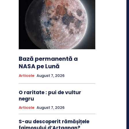
Bază permanentă a
NASA pe Lună
Articole
August 7, 2026
O raritate : pui de vultur
negru
Articole
August 7, 2026
S-au descoperit rămășițele
faimosului d’Artagnan?