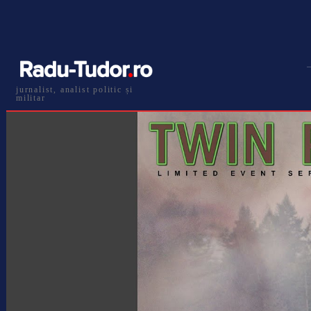
jurnalist, analist politic și
militar