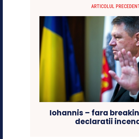
ARTICOLUL PRECEDEN
Iohannis – fara breaki
declaratii incen