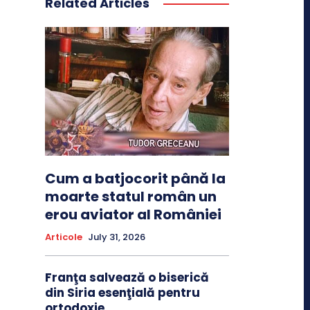
Related Articles
Cum a batjocorit până la
moarte statul român un
erou aviator al României
Articole
July 31, 2026
Franţa salvează o biserică
din Siria esenţială pentru
ortodoxie