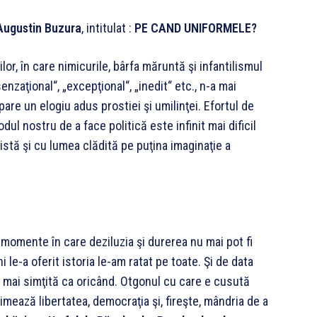
Augustin Buzura
, intitulat :
PE CAND UNIFORMELE?
ilor, în care nimicurile, bârfa măruntă şi infantilismul
nzaţional“, „excepţional“, „inedit“ etc., n-a mai
pare un elogiu adus prostiei şi umilinţei. Efortul de
ul nostru de a face politică este infinit mai dificil
tă şi cu lumea clădită pe puţina imaginaţie a
 momente în care deziluzia şi durerea nu mai pot fi
 le-a oferit istoria le-am ratat pe toate. Şi de data
ce mai simţită ca oricând. Otgonul cu care e cusută
mează libertatea, democraţia şi, fireşte, mândria de a