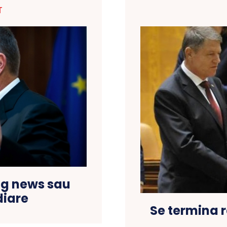
T
ng news sau
diare
Se termina 