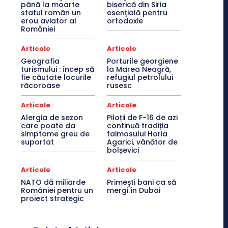
până la moarte
biserică din Siria
statul român un
esenţială pentru
erou aviator al
ortodoxie
României
Articole
Articole
Geografia
Porturile georgiene
turismului : încep să
la Marea Neagră,
fie căutate locurile
refugiul petrolului
răcoroase
rusesc
Articole
Articole
Alergia de sezon
Piloții de F-16 de azi
care poate da
continuă tradiția
simptome greu de
faimosului Horia
suportat
Agarici, vânător de
bolșevici
Articole
Articole
NATO dă miliarde
Primeşti bani ca să
României pentru un
mergi în Dubai
proiect strategic