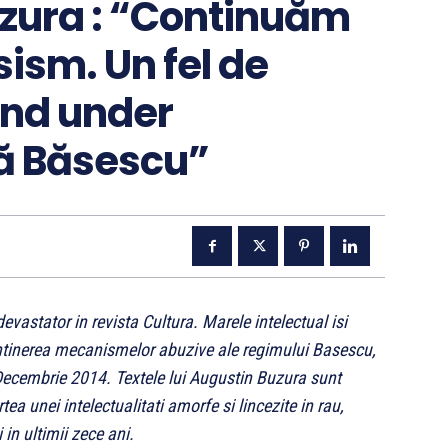
zura : “Continuăm
sism. Un fel de
and under
ră Băsescu”
vastator in revista Cultura. Marele intelectual isi
tinerea mecanismelor abuzive ale regimului Basescu,
 Decembrie 2014. Textele lui Augustin Buzura sunt
tea unei intelectualitati amorfe si lincezite in rau,
in ultimii zece ani.