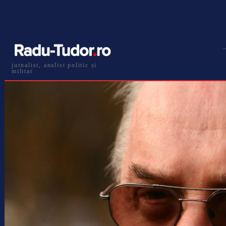
jurnalist, analist politic și
militar