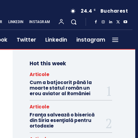
24.4
Bucharest
C
ER
LINKEDIN
INSTAGRAM
ook
Twitter
Linkedin
instagram
Hot this week
Articole
Cum a batjocorit până la
moarte statul român un
erou aviator al României
Articole
Franţa salvează o biserică
din Siria esenţială pentru
ortodoxie