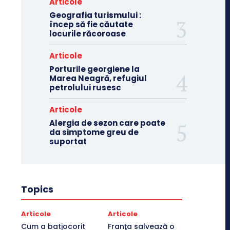
Articole
Geografia turismului :
încep să fie căutate
locurile răcoroase
Articole
Porturile georgiene la
Marea Neagră, refugiul
petrolului rusesc
Articole
Alergia de sezon care poate
da simptome greu de
suportat
Topics
Articole
Articole
Cum a batjocorit
Franţa salvează o