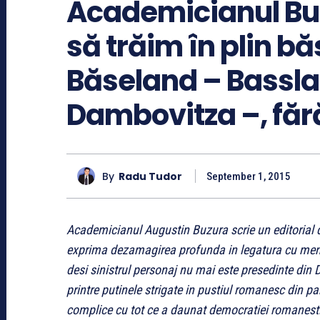
Academicianul Bu
să trăim în plin bă
Băseland – Bassl
Dambovitza –, fă
By
Radu Tudor
September 1, 2015
Academicianul Augustin Buzura scrie un editorial de
exprima dezamagirea profunda in legatura cu men
desi sinistrul personaj nu mai este presedinte din
printre putinele strigate in pustiul romanesc din par
complice cu tot ce a daunat democratiei romanesti 