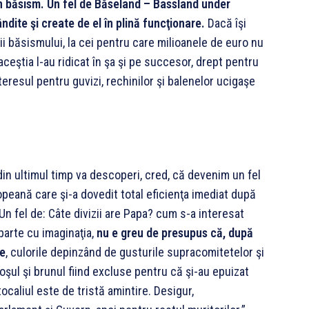
lin băsism. Un fel de Băseland – Bassland under
ndite şi create de el în plină funcţionare.
Dacă îşi
onii băsismului, la cei pentru care milioanele de euro nu
 aceştia l-au ridicat în şa şi pe succesor, drept pentru
nteresul pentru guvizi, rechinilor şi balenelor ucigaşe
 din ultimul timp va descoperi, cred, că devenim un fel
peană care şi-a dovedit total eficienţa imediat după
Un fel de: Câte divizii are Papa? cum s-a interesat
parte cu imaginaţia,
nu e greu de presupus că, după
le
, culorile depinzând de gusturile supracomitetelor şi
şul şi brunul fiind excluse pentru că şi-au epuizat
tocaliul este de tristă amintire. Desigur,