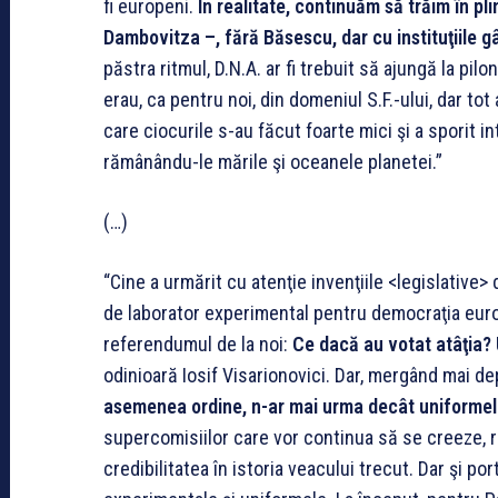
fi europeni.
În realitate, continuăm să trăim în p
Dambovitza –, fără Băsescu, dar cu instituţiile gâ
păstra ritmul, D.N.A. ar fi trebuit să ajungă la pil
erau, ca pentru noi, din domeniul S.F.-ului, dar tot
care ciocurile s-au făcut foarte mici şi a sporit i
rămânându-le mările şi oceanele planetei.”
(…)
“Cine a urmărit cu atenţie invenţiile <legislative>
de laborator experimental pentru democraţia euro
referendumul de la noi:
Ce dacă au votat atâţia?
odinioară Iosif Visarionovici. Dar, mergând mai de
asemenea ordine, n-ar mai urma decât uniforme
supercomisiilor care vor continua să se creeze, ro
credibilitatea în istoria veacului trecut. Dar şi por