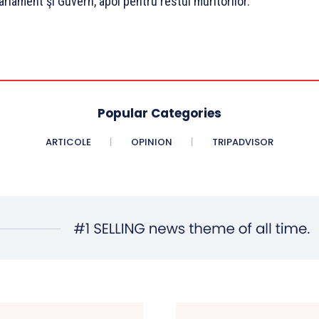
rlament şi Guvern, apoi pentru restul muritorilor.”
Popular Categories
ARTICOLE
OPINION
TRIPADVISOR