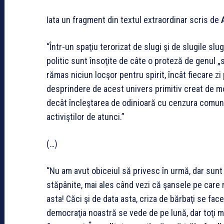
Iata un fragment din textul extraordinar scris de
“Într-un spaţiu terorizat de slugi şi de slugile slug
politic sunt însoţite de câte o proteză de genul „se
rămas niciun locşor pentru spirit, încât fiecare zi 
desprindere de acest univers primitiv creat de mod
decât încleştarea de odinioară cu cenzura comunis
activiştilor de atunci.”
(…)
“Nu am avut obiceiul să privesc în urmă, dar sunt
stăpânite, mai ales când vezi că şansele pe care ni
asta! Căci şi de data asta, criza de bărbaţi se fa
democraţia noastră se vede de pe lună, dar toţi mi