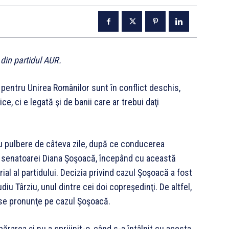
 din partidul AUR.
pentru Unirea Românilor sunt în conflict deschis,
ce, ci e legată şi de banii care ar trebui daţi
cu pulbere de câteva zile, după ce conducerea
 al senatoarei Diana Şoşoacă, începând cu această
al al partidului. Decizia privind cazul Şoşoacă a fost
u Târziu, unul dintre cei doi copreşedinţi. De altfel,
 se pronunţe pe cazul Şoşoacă.
ărarea şi nu a sprijinit-o, când s-a întâlnit cu acesta