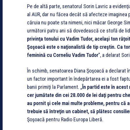
Pe de altă parte, senatorul Sorin Lavric a evidenţi
al AUR, dar nu făcea decât să afecteze imaginea pa
căruia nu poate sta nimeni, nici măcar George Sim
următorii patru ani să dovedească ce stofă de lider
privinţa tonului cu Vadim Tudor, acelaşi ton răţo
Şoşoacă este o naţionalistă de tip creştin. Ca to
feminină cu Corneliu Vadim Tudor
”, a delarat So
În schimb, senatoarea Diana Şoşoacă a declarat în 
un factor important în îndepărtarea ei a fost fapt
banii primiţi la Parlament. „
În partid este în ace
cer jumătate din cei 28.000 de lei daţi pentru che
au pornit şi cele mai multe probleme, pentru că 
trebuie să întreţin un cabinet, să plătesc consili
Şoşoacă pentru Radio Europa Liberă.