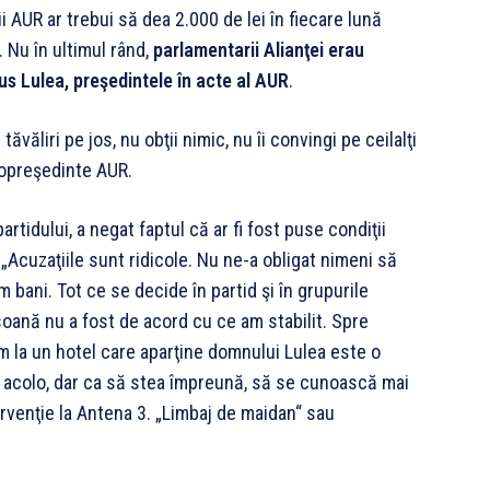
AUR ar trebui să dea 2.000 de lei în fiecare lună
. Nu în ultimul rând,
parlamentarii Alianţei erau
rius Lulea, preşedintele în acte al AUR
.
văliri pe jos, nu obţii nimic, nu îi convingi pe ceilalţi
 copreşedinte AUR.
tidului, a negat faptul că ar fi fost puse condiţii
 „Acuzaţiile sunt ridicole. Nu ne-a obligat nimeni să
 bani. Tot ce se decide în partid şi în grupurile
ană nu a fost de acord cu ce am stabilit. Spre
ăm la un hotel care aparţine domnului Lulea este o
u acolo, dar ca să stea împreună, să se cunoască mai
ervenţie la Antena 3. „Limbaj de maidan“ sau