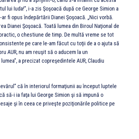
utul lui Iuda!”, i-a zis Şoşoacă după ce George Simion a
-ar fi opus îndepărtării Dianei Şoşoacă. „Nici vorbă.
rea Dianei Şoşoacă. Toată lumea din Biroul Naţional de
practic, o chestiune de timp. De multă vreme se tot
consistente pe care le-am făcut cu toţii de a o ajuta să
bru AUR, nu am reuşit să o aducem la un
lumea”, a precizat copreşedintele AUR, Claudiu
evărul” că în interiorul formaţiunii au început luptele
că să-i ia faţa lui George Simion şi să impună o
esaje şi în ceea ce priveşte poziţionările politice pe