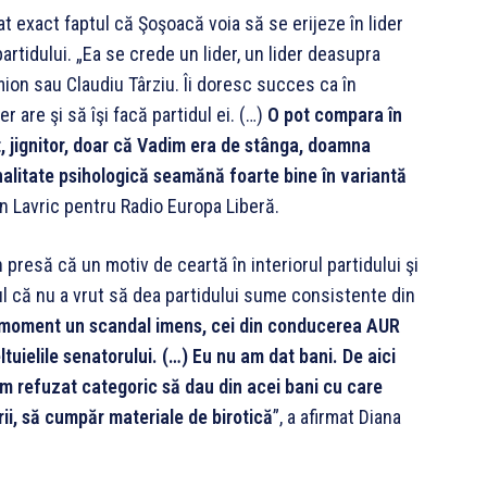
at exact faptul că Şoşoacă voia să se erijeze în lider
rtidului. „Ea se crede un lider, un lider deasupra
ion sau Claudiu Târziu. Îi doresc succes ca în
 are şi să îşi facă partidul ei. (…)
O pot compara în
it, jignitor, doar că Vadim era de stânga, doamna
nalitate psihologică seamănă foarte bine în variantă
rin Lavric pentru Radio Europa Liberă.
presă că un motiv de ceartă în interiorul partidului şi
ul că nu a vrut să dea partidului sume consistente din
st moment un scandal imens, cei din conducerea AUR
ltuielile senatorului. (…) Eu nu am dat bani. De aici
am refuzat categoric să dau din acei bani cu care
erii, să cumpăr materiale de birotică
”, a afirmat Diana