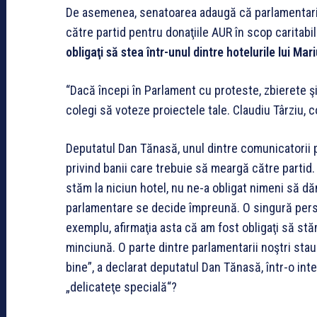
De asemenea, senatoarea adaugă că parlamentarii 
către partid pentru donaţiile AUR în scop caritabil
obligaţi să stea într-unul dintre hotelurile lui Ma
“Dacă începi în Parlament cu proteste, zbierete şi tă
colegi să voteze proiectele tale. Claudiu Târziu,
Deputatul Dan Tănasă, unul dintre comunicatorii par
privind banii care trebuie să meargă către partid.
stăm la niciun hotel, nu ne-a obligat nimeni să dăm
parlamentare se decide împreună. O singură perso
exemplu, afirmaţia asta că am fost obligaţi să st
minciună. O parte dintre parlamentarii noştri sta
bine”, a declarat deputatul Dan Tănasă, într-o int
„delicateţe specială“?