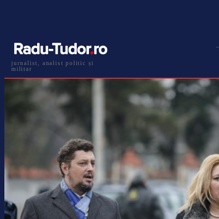
jurnalist, analist politic și
militar