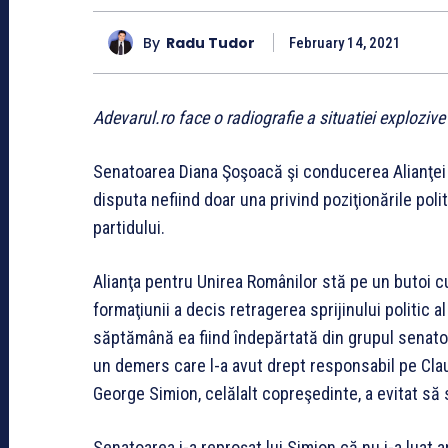
By
Radu Tudor
February 14, 2021
Adevarul.ro face o radiografie a situatiei explozive
Senatoarea Diana Şoşoacă şi conducerea Alianţei 
disputa nefiind doar una privind poziţionările politi
partidului.
Alianţa pentru Unirea Românilor stă pe un butoi 
formaţiunii a decis retragerea sprijinului politic
săptămână ea fiind îndepărtată din grupul senatori
un demers care l-a avut drept responsabil pe Claudi
George Simion, celălalt copreşedinte, a evitat să
Senatoarea i-a reproşat lui Simion că nu i-a luat ap