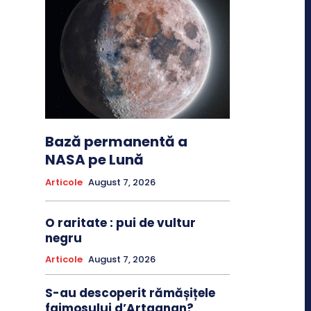
Bază permanentă a
NASA pe Lună
Articole
August 7, 2026
O raritate : pui de vultur
negru
Articole
August 7, 2026
S-au descoperit rămășițele
faimosului d’Artagnan?