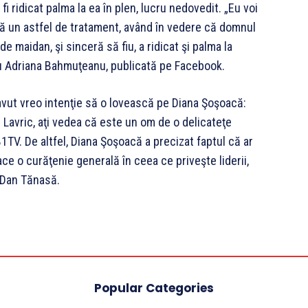
fi ridicat palma la ea în plen, lucru nedovedit. „Eu voi
tă un astfel de tratament, având în vedere că domnul
de maidan, şi sinceră să fiu, a ridicat şi palma la
 cu Adriana Bahmuţeanu, publicată pe Facebook.
i avut vreo intenţie să o lovească pe Diana Şoşoacă:
 Lavric, aţi vedea că este un om de o delicateţe
TV. De altfel, Diana Şoşoacă a precizat faptul că ar
ace o curăţenie generală în ceea ce priveşte liderii,
i Dan Tănasă.
Popular Categories