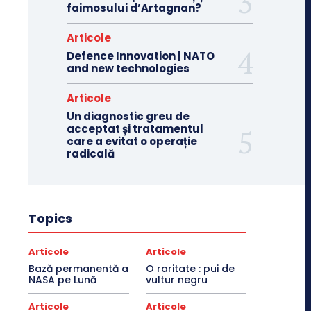
faimosului d’Artagnan?
Articole
Defence Innovation | NATO
and new technologies
Articole
Un diagnostic greu de
acceptat și tratamentul
care a evitat o operație
radicală
Topics
Articole
Articole
Bază permanentă a
O raritate : pui de
NASA pe Lună
vultur negru
Articole
Articole