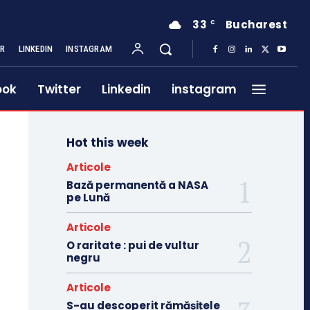
33
Bucharest
C
ER
LINKEDIN
INSTAGRAM
ook
Twitter
Linkedin
instagram
Hot this week
Articole
Bază permanentă a NASA
pe Lună
Articole
O raritate : pui de vultur
negru
Articole
S-au descoperit rămășițele