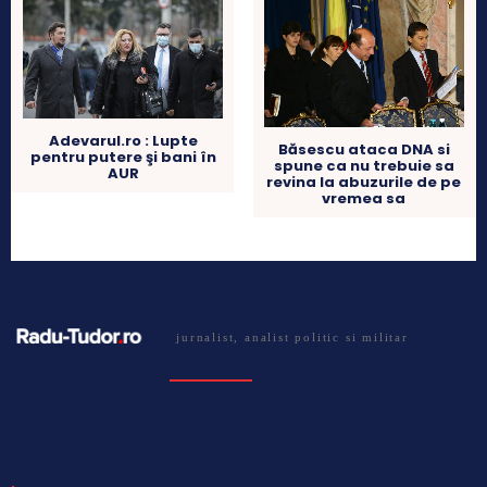
Adevarul.ro : Lupte
Băsescu ataca DNA si
pentru putere şi bani în
spune ca nu trebuie sa
AUR
revina la abuzurile de pe
vremea sa
jurnalist, analist politic si militar