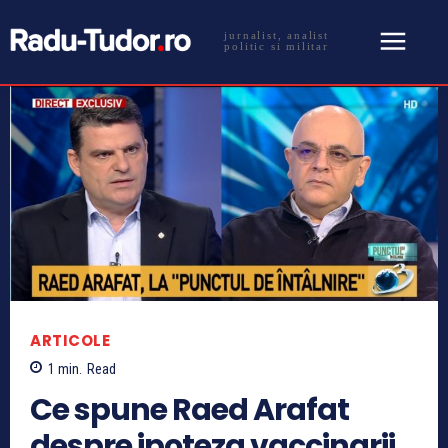
jurnalist, analist
politic si militar
ARTICOLE
1
min.
Read
Ce spune Raed Arafat
despre ipoteza vaccinarii