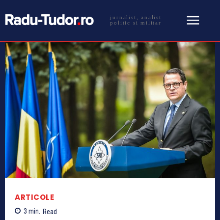
jurnalist, analist
politic si militar
ARTICOLE
3
min.
Read