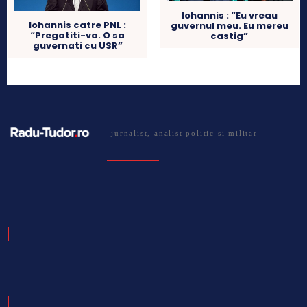
Iohannis : “Eu vreau
Iohannis catre PNL :
guvernul meu. Eu mereu
“Pregatiti-va. O sa
castig”
guvernati cu USR”
jurnalist, analist politic si militar