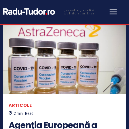
jurnalist, analist
politic si militar
ARTICOLE
2
min.
Read
Agenţia Europeană a