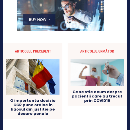
ARTICOLUL PRECEDENT
ARTICOLUL URMĂTOR
Ce se stie acum despre
pacientii care au trecut
O importanta decizie
prin COVID19
CCR pune ordine in
haosul din justitie pe
dosare penale