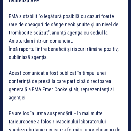
relatează AFP.
EMA a stabilit ”o legătură posibilă cu cazuri foarte
rare de cheaguri de sânge neobişnuite şi un nivel de
trombocite scăzut”, anunţă agenţia cu sediul la
Amsterdam într-un comunciat.
Însă raportul între beneficii şi riscuri rămâne pozitiv,
subliniază agenţia.
Acest comunicat a fost publicat în timpul unei
conferinţă de presă la care participă directoarea
generală a EMA Emer Cooke şi alţi reprezentanţi ai
agenţiei.
Ea are loc în urma suspendării – în mai multe
ţărieuropene a folosiriivaccinului laboratorului
suedezo-britanic din cauza formării unor cheaguri de