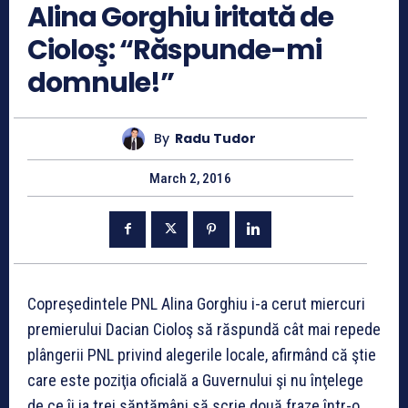
Alina Gorghiu iritată de
Cioloş: “Răspunde-mi
domnule!”
By
Radu Tudor
March 2, 2016
Copreşedintele PNL Alina Gorghiu i-a cerut miercuri
premierului Dacian Cioloş să răspundă cât mai repede
plângerii PNL privind alegerile locale, afirmând că ştie
care este poziţia oficială a Guvernului şi nu înţelege
de ce îi ia trei săptămâni să scrie două fraze într-o