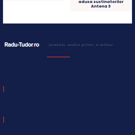
adusa sustinatorilor
Antena 3
jurnalist, analist politic si militar