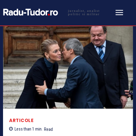
jurnalist, analist
politic si militar
ARTICOLE
Less than 1
min.
Read