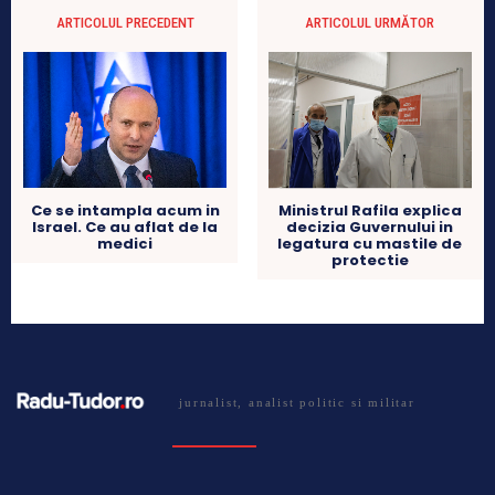
ARTICOLUL PRECEDENT
ARTICOLUL URMĂTOR
Ministrul Rafila explica
Ce se intampla acum in
decizia Guvernului in
Israel. Ce au aflat de la
legatura cu mastile de
medici
protectie
jurnalist, analist politic si militar