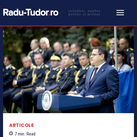
jurnalist, analist
politic si militar
ARTICOLE
7
min.
Read