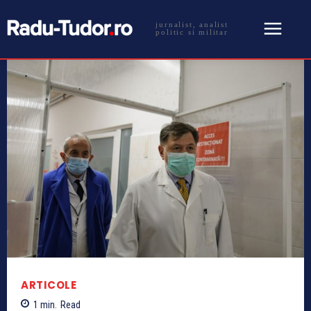
jurnalist, analist
politic si militar
ARTICOLE
1
min.
Read