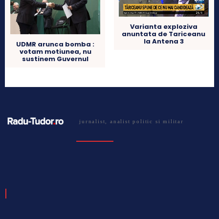
Varianta exploziva
anuntata de Tariceanu
la Antena 3
UDMR arunca bomba :
votam motiunea, nu
sustinem Guvernul
jurnalist, analist politic si militar