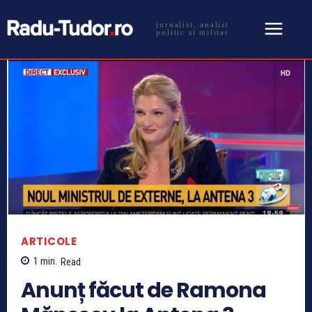
jurnalist, analist
politic si militar
ARTICOLE
1
min.
Read
Anunț făcut de Ramona