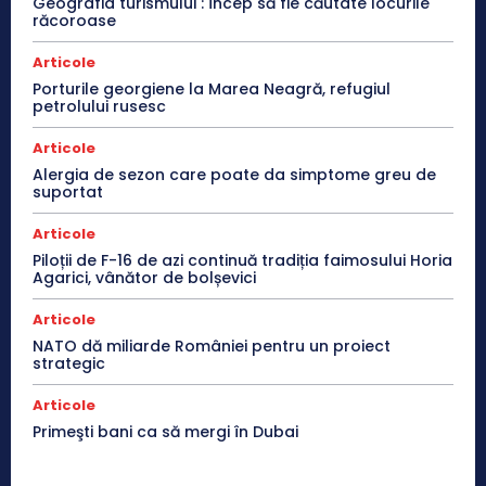
Geografia turismului : încep să fie căutate locurile
răcoroase
Articole
Porturile georgiene la Marea Neagră, refugiul
petrolului rusesc
Articole
Alergia de sezon care poate da simptome greu de
suportat
Articole
Piloții de F-16 de azi continuă tradiția faimosului Horia
Agarici, vânător de bolșevici
Articole
NATO dă miliarde României pentru un proiect
strategic
Articole
Primeşti bani ca să mergi în Dubai