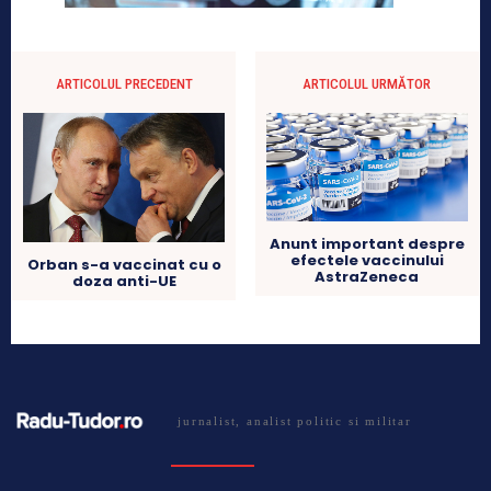
ARTICOLUL PRECEDENT
ARTICOLUL URMĂTOR
Anunt important despre
efectele vaccinului
Orban s-a vaccinat cu o
AstraZeneca
doza anti-UE
jurnalist, analist politic si militar