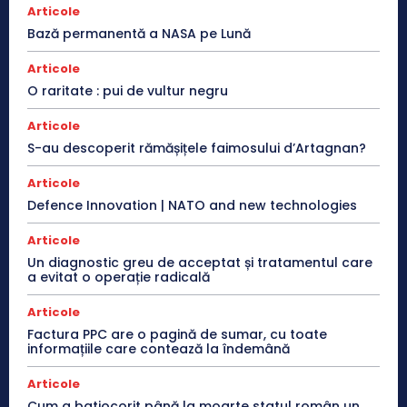
Articole
Bază permanentă a NASA pe Lună
Articole
O raritate : pui de vultur negru
Articole
S-au descoperit rămășițele faimosului d’Artagnan?
Articole
Defence Innovation | NATO and new technologies
Articole
Un diagnostic greu de acceptat și tratamentul care
a evitat o operație radicală
Articole
Factura PPC are o pagină de sumar, cu toate
informațiile care contează la îndemână
Articole
Cum a batjocorit până la moarte statul român un