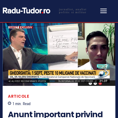
jurnalist, analist
politic si militar
ARTICOLE
1
min.
Read
Anunt important privind