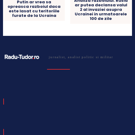
Analiza razboiului. Rusia
Putin ar vrea sa
ar putea declansa valul
opreasca razboiul daca
2 al invaziei asupra
este lasat cu teritoriile
Ucrainei in urmatoarele
furate de la Ucraina
100 de zile
jurnalist, analist politic si militar