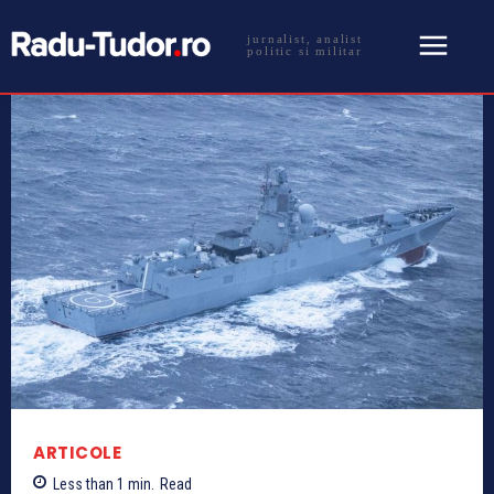
jurnalist, analist
politic si militar
ARTICOLE
Less than 1
min.
Read