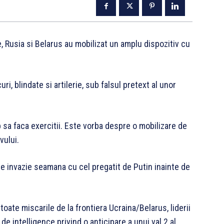
le, Rusia si Belarus au mobilizat un amplu dispozitiv cu
i, blindate si artilerie, sub falsul pretext al unor
mp sa faca exercitii. Este vorba despre o mobilizare de
vului.
ar de invazie seamana cu cel pregatit de Putin inainte de
oate miscarile de la frontiera Ucraina/Belarus, liderii
 de intelligence privind o anticipare a unui val 2 al