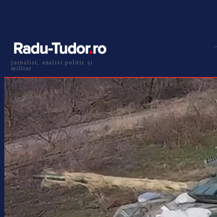
jurnalist, analist politic și
militar