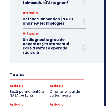
faimosului d’Artagnan?
Articole
Defence Innovation | NATO
and new technologies
Articole
Un diagnostic greu de
acceptat și tratamentul
care a evitat o operație
radicală
Topics
Articole
Articole
Bază permanentă a
O raritate : pui de
NASA pe Lună
vultur negru
Articole
Articole