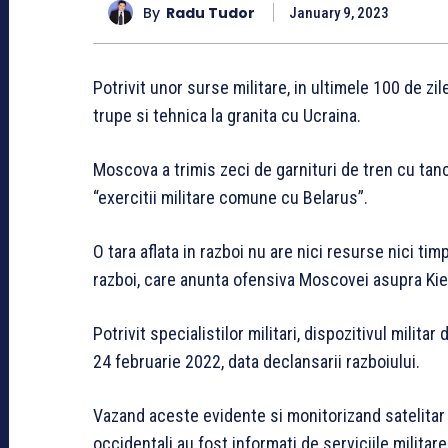
By
Radu Tudor
January 9, 2023
Potrivit unor surse militare, in ultimele 100 de zi
trupe si tehnica la granita cu Ucraina.
Moscova a trimis zeci de garnituri de tren cu tancur
“exercitii militare comune cu Belarus”.
O tara aflata in razboi nu are nici resurse nici ti
razboi, care anunta ofensiva Moscovei asupra Kie
Potrivit specialistilor militari, dispozitivul milit
24 februarie 2022, data declansarii razboiului.
Vazand aceste evidente si monitorizand satelitar t
occidentali au fost informati de serviciile militare