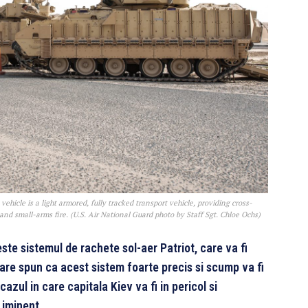
ehicle is a light armored, fully tracked transport vehicle, providing cross-
and small-arms fire. (U.S. Air National Guard photo by Staff Sgt. Chloe Ochs)
ste sistemul de rachete sol-aer Patriot, care va fi
itare spun ca acest sistem foarte precis si scump va fi
cazul in care capitala Kiev va fi in pericol si
l iminent.