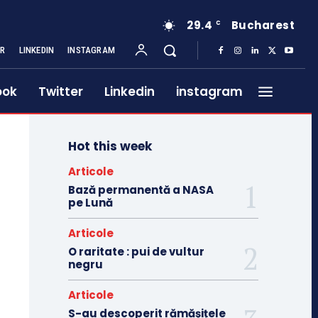
29.4
Bucharest
C
ER
LINKEDIN
INSTAGRAM
ook
Twitter
Linkedin
instagram
Hot this week
Articole
Bază permanentă a NASA
pe Lună
Articole
O raritate : pui de vultur
negru
Articole
S-au descoperit rămășițele