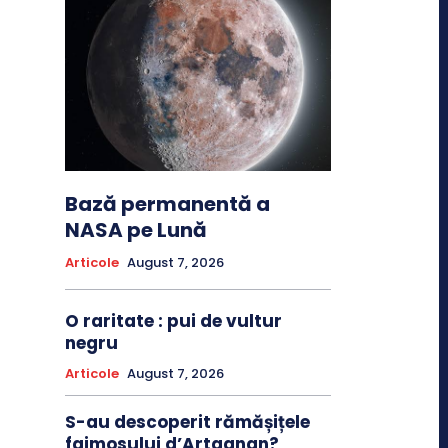
Bază permanentă a
NASA pe Lună
Articole
August 7, 2026
O raritate : pui de vultur
negru
Articole
August 7, 2026
S-au descoperit rămășițele
faimosului d’Artagnan?