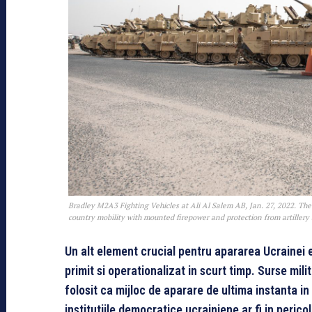
Bradley M2A3 Fighting Vehicles at Ali Al Salem AB, Jan. 27, 2022. The v
country mobility with mounted firepower and protection from artillery 
Un alt element crucial pentru apararea Ucrainei e
primit si operationalizat in scurt timp. Surse mil
folosit ca mijloc de aparare de ultima instanta in 
institutiile democratice ucrainiene ar fi in perico