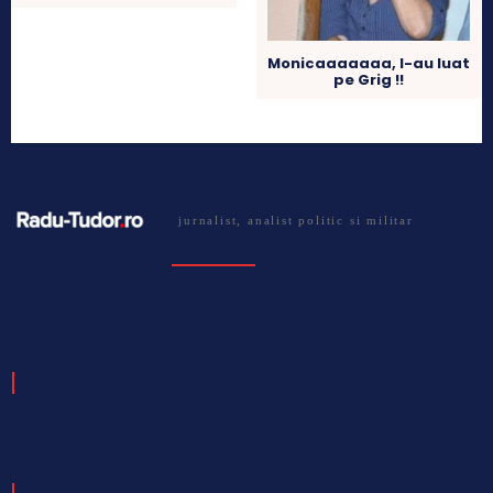
Monicaaaaaaa, l-au luat
pe Grig !!
jurnalist, analist politic si militar