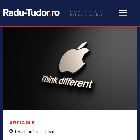
jurnalist, analist
politic si militar
ARTICOLE
Less than 1
min.
Read