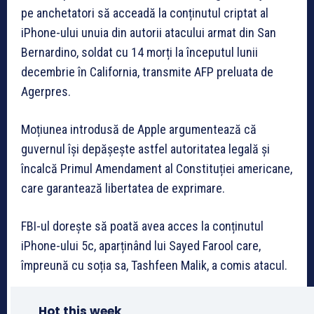
pe anchetatori să acceadă la conținutul criptat al
iPhone-ului unuia din autorii atacului armat din San
Bernardino, soldat cu 14 morți la începutul lunii
decembrie în California, transmite AFP preluata de
Agerpres.
Moțiunea introdusă de Apple argumentează că
guvernul își depășește astfel autoritatea legală și
încalcă Primul Amendament al Constituției americane,
care garantează libertatea de exprimare.
FBI-ul dorește să poată avea acces la conținutul
iPhone-ului 5c, aparținând lui Sayed Farool care,
împreună cu soția sa, Tashfeen Malik, a comis atacul.
Hot this week