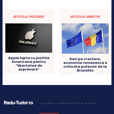
ARTICOLUL PRECEDENT
ARTICOLUL URMĂTOR
Apple lupta cu justitia
Desi pe crestere,
Americana pentru
economia romanesca e
“libertatea de
criticata puternic de la
exprimare”
Bruxelles
jurnalist, analist politic si militar