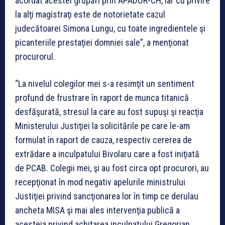
acordat acestei grupări prin APADOR-CH, iar cu privire
la alţi magistraţi este de notorietate cazul
judecătoarei Simona Lungu, cu toate ingredientele şi
picanteriile prestaţiei domniei sale”, a menţionat
procurorul.
“La nivelul colegilor mei s-a resimţit un sentiment
profund de frustrare în raport de munca titanică
desfăşurată, stresul la care au fost supuşi şi reacţia
Ministerului Justiţiei la solicitările pe care le-am
formulat în raport de cauza, respectiv cererea de
extrădare a inculpatului Bivolaru care a fost iniţiată
de PCAB. Colegii mei, şi au fost circa opt procurori, au
recepţionat în mod negativ apelurile ministrului
Justiţiei privind sancţionarea lor în timp ce derulau
ancheta MISA şi mai ales intervenţia publică a
acesteia privind achitarea inculpatului Gregorian