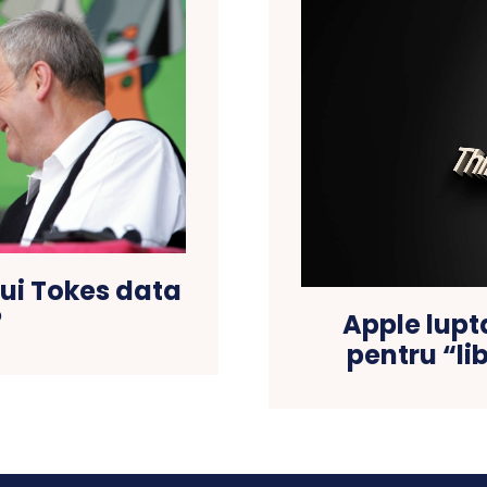
lui Tokes data
?
Apple lupt
pentru “li