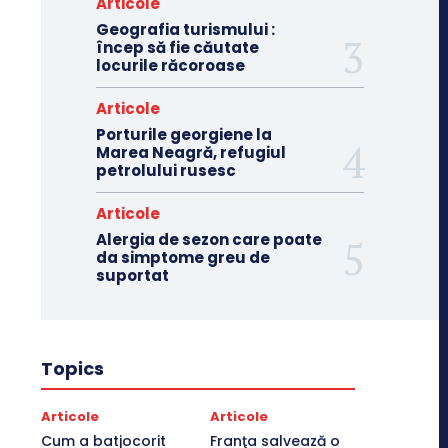
Articole
Geografia turismului :
încep să fie căutate
locurile răcoroase
Articole
Porturile georgiene la
Marea Neagră, refugiul
petrolului rusesc
Articole
Alergia de sezon care poate
da simptome greu de
suportat
Topics
Articole
Articole
Cum a batjocorit
Franţa salvează o