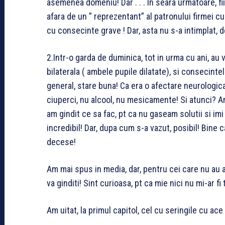
asemenea domeniu! Dar . . . In seara urmatoare, f
afara de un ” reprezentant” al patronului firmei c
cu consecinte grave ! Dar, asta nu s-a intimplat, 
2.Intr-o garda de duminica, tot in urma cu ani, au v
bilaterala ( ambele pupile dilatate), si consecinte
general, stare buna! Ca era o afectare neurologica,
ciuperci, nu alcool, nu mesicamente! Si atunci? Am
am gindit ce sa fac, pt ca nu gaseam solutii si imi 
incredibil! Dar, dupa cum s-a vazut, posibil! Bine ca
decese!
Am mai spus in media, dar, pentru cei care nu au au
va ginditi! Sint curioasa, pt ca mie nici nu mi-ar f
Am uitat, la primul capitol, cel cu seringile cu ace 