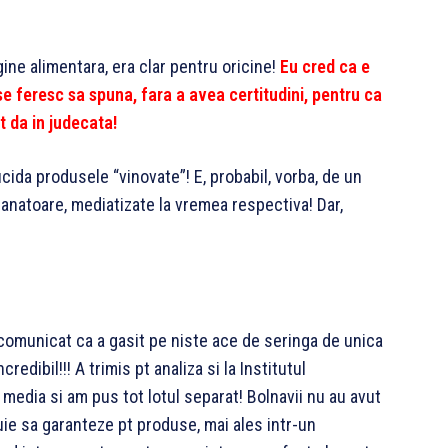
ine alimentara, era clar pentru oricine!
Eu cred ca e
se feresc sa spuna, fara a avea certitudini, pentru ca
t da in judecata!
ida produsele “vinovate”! E, probabil, vorba, de un
manatoare, mediatizate la vremea respectiva! Dar,
 comunicat ca a gasit pe niste ace de seringa de unica
credibil!!! A trimis pt analiza si la Institutul
media si am pus tot lotul separat! Bolnavii nu au avut
uie sa garanteze pt produse, mai ales intr-un