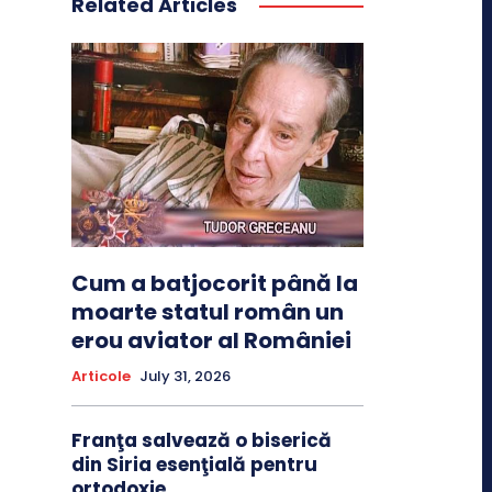
Related Articles
Cum a batjocorit până la
moarte statul român un
erou aviator al României
Articole
July 31, 2026
Franţa salvează o biserică
din Siria esenţială pentru
ortodoxie