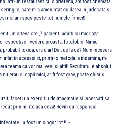
iind intr-un restaurant cu o prietena, am fost chemata
u seringile, care m-a amenintat cu darea in judecata si
desi noi am spus peste tot numele firmei!!!
enit , in citeva ore ,7 pacienti adulti cu midriaza
le respective : vedere proasta, fotofobie! Nimic
 probabil toxica, era clar! Dar, de la ce? Nu mincasera
 aflat in aceeasi zi, printr-o metoda la indemina, m-
era teama ca vor mai veni si altii! Rezultatul e absolut
 nu erau si copii mici, ar fi fost grav, poate chiar si
zit, faceti un exercitiu de imaginatie si incercati sa
i trecut prin minte asa ceva! Revin cu raspunsul!
infectate : a fost un singur lot !!!>