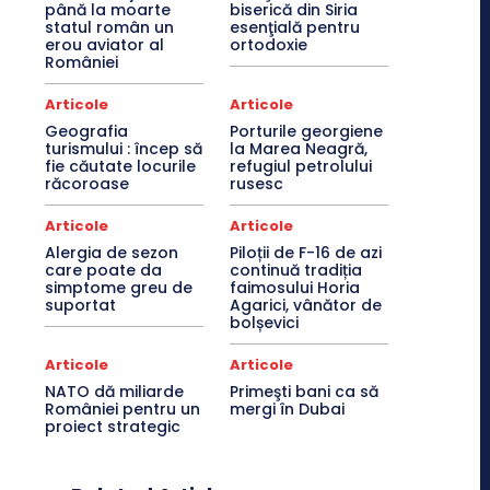
până la moarte
biserică din Siria
statul român un
esenţială pentru
erou aviator al
ortodoxie
României
Articole
Articole
Geografia
Porturile georgiene
turismului : încep să
la Marea Neagră,
fie căutate locurile
refugiul petrolului
răcoroase
rusesc
Articole
Articole
Alergia de sezon
Piloții de F-16 de azi
care poate da
continuă tradiția
simptome greu de
faimosului Horia
suportat
Agarici, vânător de
bolșevici
Articole
Articole
NATO dă miliarde
Primeşti bani ca să
României pentru un
mergi în Dubai
proiect strategic