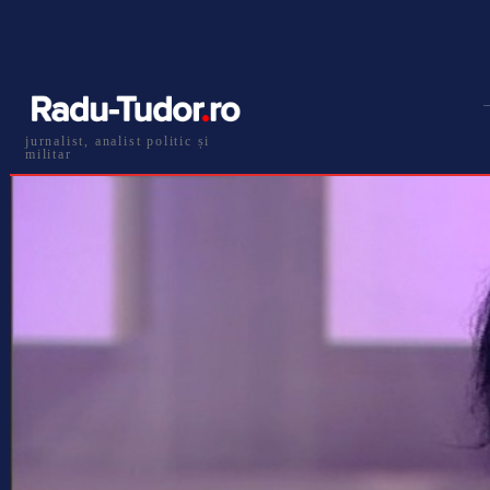
jurnalist, analist politic și
militar