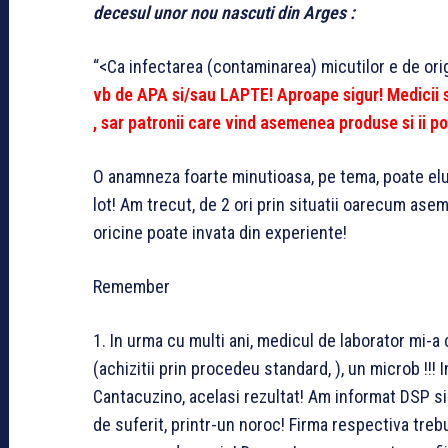
decesul unor nou nascuti din Arges :
“<Ca infectarea (contaminarea) micutilor e de orig
vb de APA si/sau LAPTE!
Aproape sigur! Medicii 
, sar patronii care vind asemenea produse si ii po
O anamneza foarte minutioasa, pe tema, poate eluc
lot! Am trecut, de 2 ori prin situatii oarecum ase
oricine
poate invata din experiente!
Remember
1. In urma cu multi ani, medicul de laborator mi-a
(achizitii prin procedeu standard, ), un microb !!! In
Cantacuzino, acelasi rezultat! Am informat DSP si 
de suferit, printr-un noroc! Firma respectiva treb