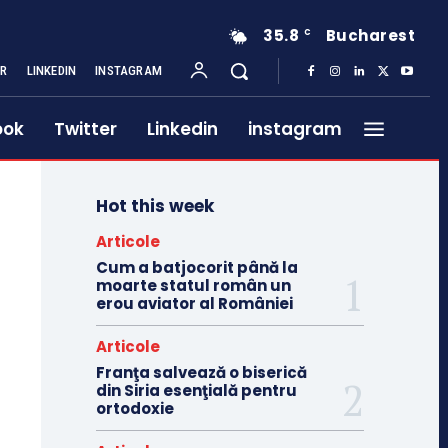
35.8
Bucharest
C
ER
LINKEDIN
INSTAGRAM
ook
Twitter
Linkedin
instagram
Hot this week
Articole
Cum a batjocorit până la
moarte statul român un
erou aviator al României
Articole
Franţa salvează o biserică
din Siria esenţială pentru
ortodoxie