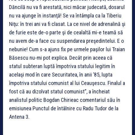
Dăncilă nu va fi arestată, nici măcar judecată, dosarul
nu va ajunge în instanţă! Se va întâmpla ca la Tiberiu
Niţu: în trei ani va fi clasat. La ce nivel de adrenalină şi
de furie este de-o parte şi de cealaltă mi-e teamă să
nu avem de-a face cu suspendarea preşedintelui. E o
nebunie! Cum s-a ajuns fix pe urmele paşilor lui Traian
Băsescu nu-mi pot explica. Decât prin aceea că
statul subteran luptă împotriva statului legitim în
acelaşi mod în care Securitatea, în anii ’85, lupta
împotriva statului comunist al lui Ceauşescu. Finalul a
fost că au dizolvat statul comunist”, a încheiat
analistul politic Bogdan Chirieac comentariul său în
emisiunea Punctul de întâlnire cu Radu Tudor de la
Antena 3.