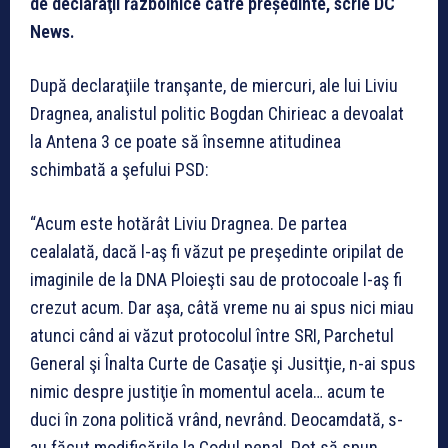
de declaraţii războinice către președinte, scrie DC
News.
După declaraţiile tranşante, de miercuri, ale lui Liviu
Dragnea, analistul politic Bogdan Chirieac a devoalat
la Antena 3 ce poate să însemne atitudinea
schimbată a şefului PSD:
“Acum este hotărât Liviu Dragnea. De partea
cealalată, dacă l-aş fi văzut pe preşedinte oripilat de
imaginile de la DNA Ploieşti sau de protocoale l-aş fi
crezut acum. Dar aşa, câtă vreme nu ai spus nici miau
atunci când ai văzut protocolul între SRI, Parchetul
General şi Înalta Curte de Casaţie şi Jusitţie, n-ai spus
nimic despre justiţie în momentul acela… acum te
duci în zona politică vrând, nevrând. Deocamdată, s-
au făcut modificările la Codul penal. Pot să spun