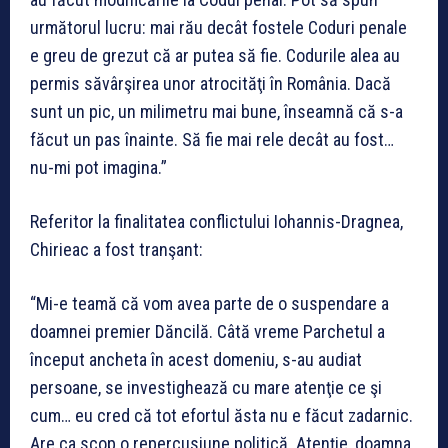
următorul lucru: mai rău decât fostele Coduri penale
e greu de grezut că ar putea să fie. Codurile alea au
permis săvârşirea unor atrocităţi în România. Dacă
sunt un pic, un milimetru mai bune, înseamnă că s-a
făcut un pas înainte. Să fie mai rele decât au fost…
nu-mi pot imagina.”
Referitor la finalitatea conflictului Iohannis-Dragnea,
Chirieac a fost tranşant:
“Mi-e teamă că vom avea parte de o suspendare a
doamnei premier Dăncilă. Câtă vreme Parchetul a
început ancheta în acest domeniu, s-au audiat
persoane, se investighează cu mare atenţie ce şi
cum… eu cred că tot efortul ăsta nu e făcut zadarnic.
Are ca scop o repercusiune politică. Atenţie, doamna