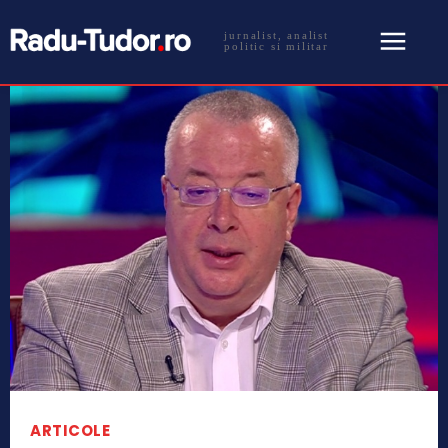
jurnalist, analist
politic si militar
ARTICOLE