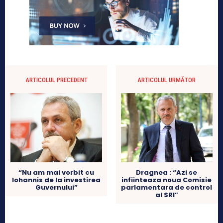
ARTICOLUL PRECEDENT
ARTICOLUL URMĂTOR
“Nu am mai vorbit cu
Dragnea : “Azi se
Iohannis de la investirea
infiinteaza noua Comisie
Guvernului”
parlamentara de control
al SRI”