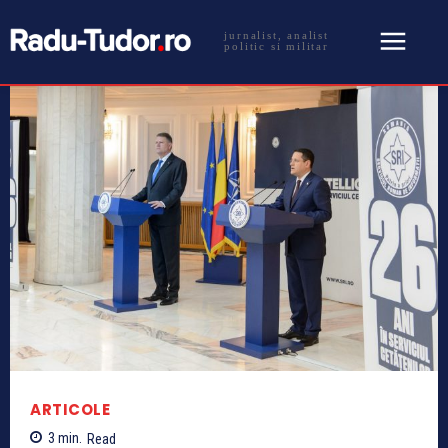
jurnalist, analist
politic si militar
ARTICOLE
3
min.
Read