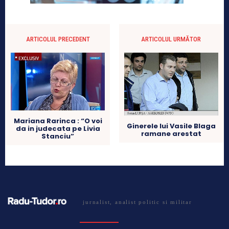
ARTICOLUL PRECEDENT
ARTICOLUL URMĂTOR
Mariana Rarinca : “O voi
Ginerele lui Vasile Blaga
da in judecata pe Livia
ramane arestat
Stanciu”
jurnalist, analist politic si militar