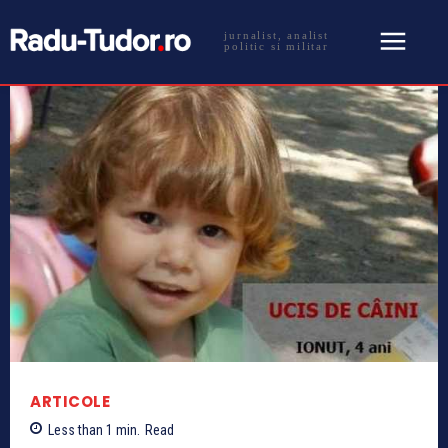
jurnalist, analist
politic si militar
ARTICOLE
Less than 1
min.
Read