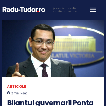
jurnalist, analist
politic si militar
ARTICOLE
2
min.
Read
Bilantul guvernarii Ponta