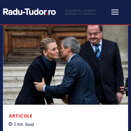
jurnalist, analist
politic si militar
ARTICOLE
2
min.
Read