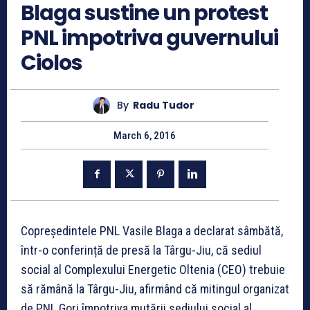
Blaga sustine un protest
PNL impotriva guvernului
Ciolos
By
Radu Tudor
March 6, 2016
Copreședintele PNL Vasile Blaga a declarat sâmbătă,
într-o conferință de presă la Târgu-Jiu, că sediul
social al Complexului Energetic Oltenia (CEO) trebuie
să rămână la Târgu-Jiu, afirmând că mitingul organizat
de PNL Gorj împotriva mutării sediului social al