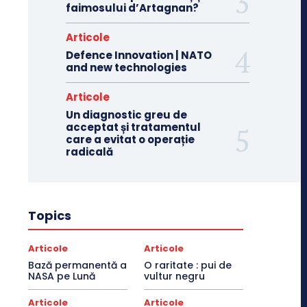
faimosului d’Artagnan?
Articole
Defence Innovation | NATO
and new technologies
Articole
Un diagnostic greu de
acceptat și tratamentul
care a evitat o operație
radicală
Topics
Articole
Articole
Bază permanentă a
O raritate : pui de
NASA pe Lună
vultur negru
Articole
Articole