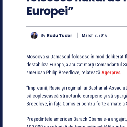
Europei”
By
Radu Tudor
March 2, 2016
Moscova și Damascul folosesc în mod deliberat flu
destabiliza Europa, a acuzat marți Comandantul Su
american Philip Breedlove, relatează
Agerpres
.
”Împreună, Rusia și regimul lui Bashar al-Assad ut
să copleșească structurile europene și să spargă
Breedlove, în fața Comisiei pentru forțe armate a
Președintele american Barack Obama s-a angajat, 
100.000 de refugiați de toate naționalitățile, într