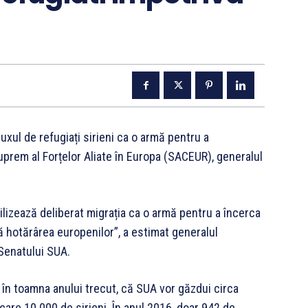
xul de refugiați sirieni ca o armă pentru a
prem al Forțelor Aliate în Europa (SACEUR), generalul
ilizează deliberat migrația ca o armă pentru a încerca
 hotărârea europenilor”, a estimat generalul
 Senatului SUA.
în toamna anului trecut, că SUA vor găzdui circa
e care 10.000 de sirieni. În anul 2016, doar 942 de