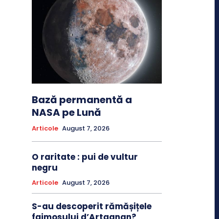
Bază permanentă a
NASA pe Lună
Articole
August 7, 2026
O raritate : pui de vultur
negru
Articole
August 7, 2026
S-au descoperit rămășițele
faimosului d’Artagnan?