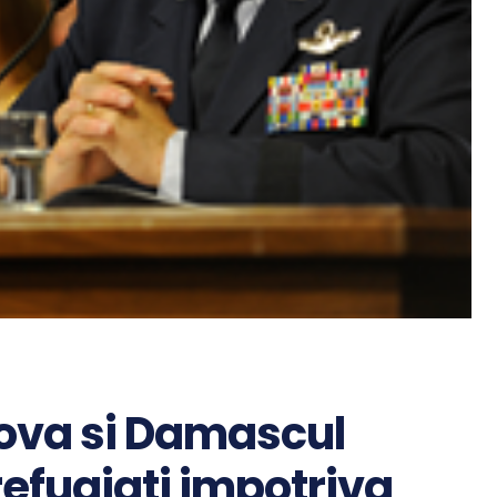
ova si Damascul
refugiati impotriva