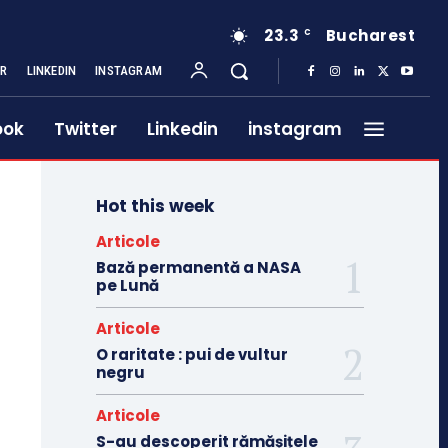
23.3
Bucharest
C
ER
LINKEDIN
INSTAGRAM
ook
Twitter
Linkedin
instagram
Hot this week
Articole
Bază permanentă a NASA
pe Lună
Articole
O raritate : pui de vultur
negru
Articole
S-au descoperit rămășițele