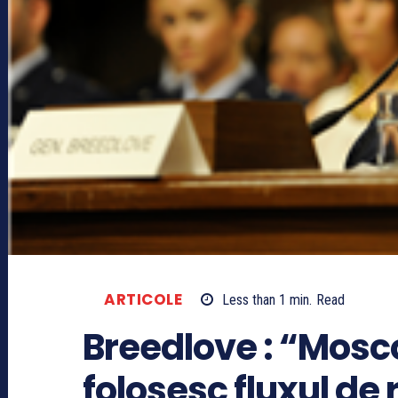
ARTICOLE
Less than 1
min.
Read
Breedlove : “Mosc
folosesc fluxul de 