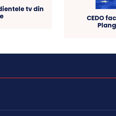
dientele tv din
ie
CEDO fac
Plang