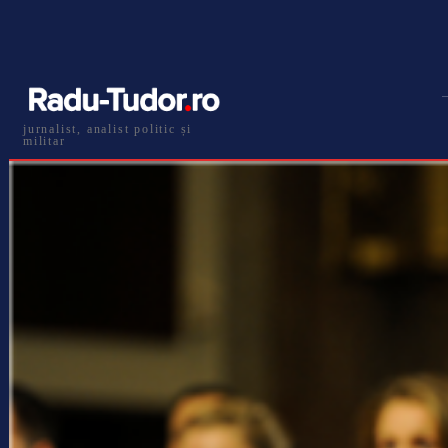
jurnalist, analist politic și
militar