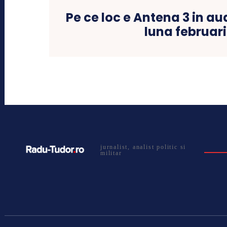
Pe ce loc e Antena 3 in au
luna februar
jurnalist, analist politic si
militar