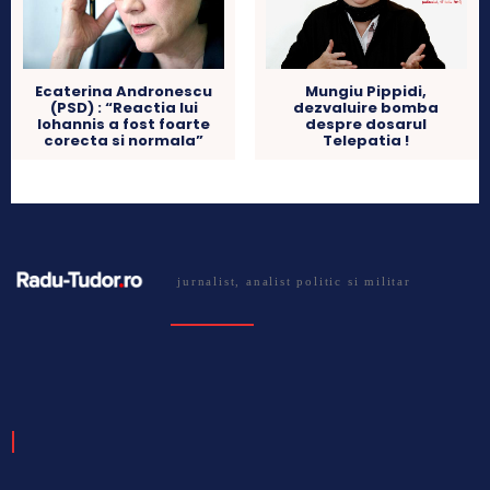
Ecaterina Andronescu
Mungiu Pippidi,
(PSD) : “Reactia lui
dezvaluire bomba
Iohannis a fost foarte
despre dosarul
corecta si normala”
Telepatia !
jurnalist, analist politic si militar