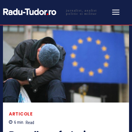
jurnalist, analist
politic si militar
ARTICOLE
6
min.
Read