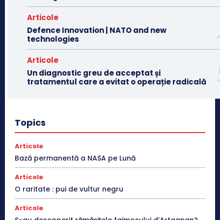
Articole
Defence Innovation | NATO and new
technologies
Articole
Un diagnostic greu de acceptat și
tratamentul care a evitat o operație radicală
Topics
Articole
Bază permanentă a NASA pe Lună
Articole
O raritate : pui de vultur negru
Articole
S-au descoperit rămășițele faimosului d’Artagnan?