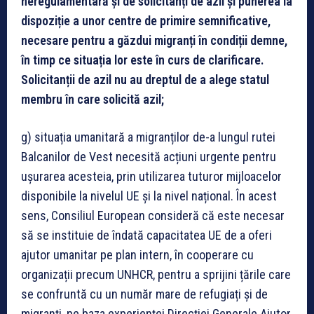
neregulamentară și de solicitanți de azil și punerea la
dispoziție a unor centre de primire semnificative,
necesare pentru a găzdui migranți în condiții demne,
în timp ce situația lor este în curs de clarificare.
Solicitanții de azil nu au dreptul de a alege statul
membru în care solicită azil;
g) situația umanitară a migranților de-a lungul rutei
Balcanilor de Vest necesită acțiuni urgente pentru
ușurarea acesteia, prin utilizarea tuturor mijloacelor
disponibile la nivelul UE și la nivel național. În acest
sens, Consiliul European consideră că este necesar
să se instituie de îndată capacitatea UE de a oferi
ajutor umanitar pe plan intern, în cooperare cu
organizații precum UNHCR, pentru a sprijini țările care
se confruntă cu un număr mare de refugiați și de
migranți, pe baza experienței Direcției Generale Ajutor