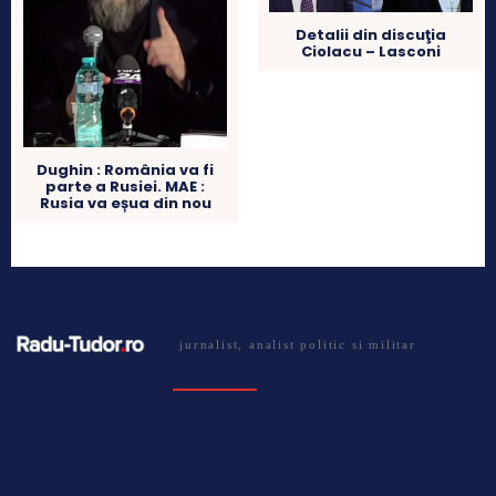
Detalii din discuţia
Ciolacu – Lasconi
Dughin : România va fi
parte a Rusiei. MAE :
Rusia va eșua din nou
jurnalist, analist politic si militar