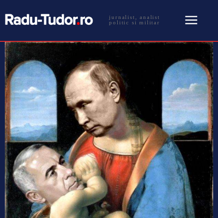
jurnalist, analist
politic si militar