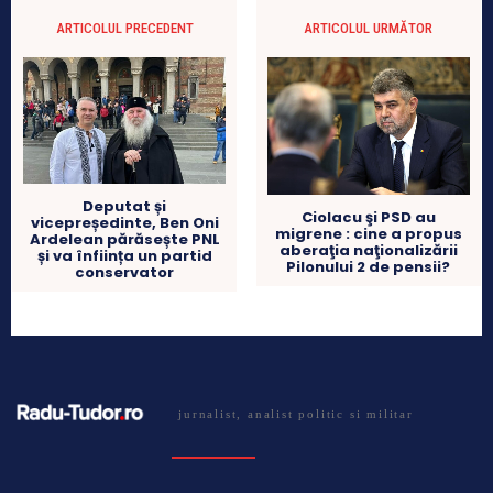
ARTICOLUL PRECEDENT
ARTICOLUL URMĂTOR
Deputat și
Ciolacu şi PSD au
vicepreședinte, Ben Oni
migrene : cine a propus
Ardelean părăsește PNL
aberaţia naţionalizării
și va înființa un partid
Pilonului 2 de pensii?
conservator
jurnalist, analist politic si militar