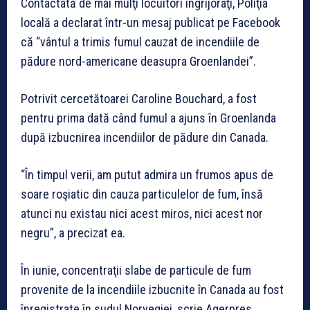
Contactată de mai mulţi locuitori îngrijoraţi, Poliţia
locală a declarat într-un mesaj publicat pe Facebook
că “vântul a trimis fumul cauzat de incendiile de
pădure nord-americane deasupra Groenlandei”.
Potrivit cercetătoarei Caroline Bouchard, a fost
pentru prima dată când fumul a ajuns în Groenlanda
după izbucnirea incendiilor de pădure din Canada.
“În timpul verii, am putut admira un frumos apus de
soare roşiatic din cauza particulelor de fum, însă
atunci nu existau nici acest miros, nici acest nor
negru”, a precizat ea.
În iunie, concentraţii slabe de particule de fum
provenite de la incendiile izbucnite în Canada au fost
înregistrate în sudul Norvegiei, scrie Agerpres.