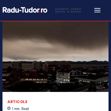
jurnalist, analist
politic si militar
ARTICOLE
1
min.
Read