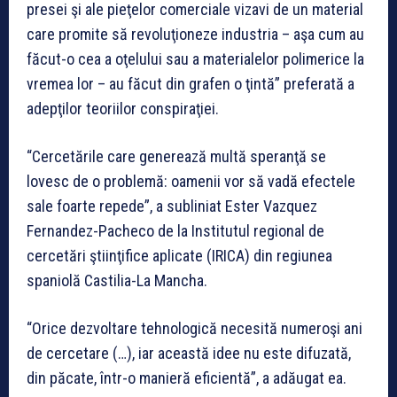
presei şi ale pieţelor comerciale vizavi de un material
care promite să revoluţioneze industria – aşa cum au
făcut-o cea a oţelului sau a materialelor polimerice la
vremea lor – au făcut din grafen o ţintă” preferată a
adepţilor teoriilor conspiraţiei.
“Cercetările care generează multă speranţă se
lovesc de o problemă: oamenii vor să vadă efectele
sale foarte repede”, a subliniat Ester Vazquez
Fernandez-Pacheco de la Institutul regional de
cercetări ştiinţifice aplicate (IRICA) din regiunea
spaniolă Castilia-La Mancha.
“Orice dezvoltare tehnologică necesită numeroşi ani
de cercetare (…), iar această idee nu este difuzată,
din păcate, într-o manieră eficientă”, a adăugat ea.