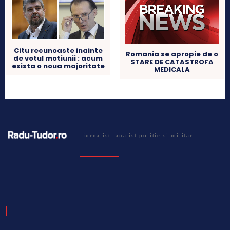
Citu recunoaste inainte
Romania se apropie de o
de votul motiunii : acum
STARE DE CATASTROFA
exista o noua majoritate
MEDICALA
jurnalist, analist politic si militar