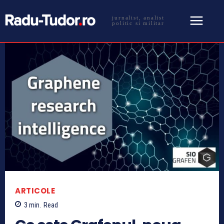
jurnalist, analist
politic si militar
ARTICOLE
3
min.
Read