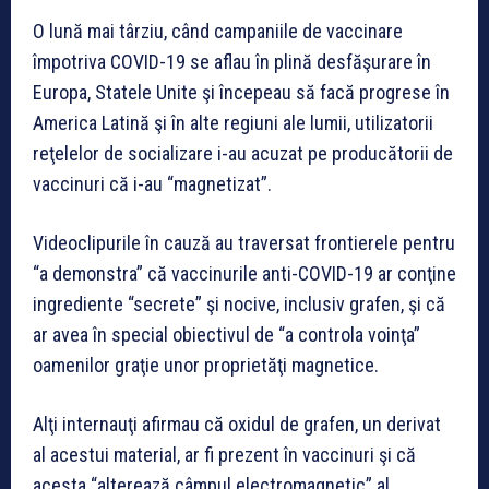
O lună mai târziu, când campaniile de vaccinare
împotriva COVID-19 se aflau în plină desfăşurare în
Europa, Statele Unite şi începeau să facă progrese în
America Latină şi în alte regiuni ale lumii, utilizatorii
reţelelor de socializare i-au acuzat pe producătorii de
vaccinuri că i-au “magnetizat”.
Videoclipurile în cauză au traversat frontierele pentru
“a demonstra” că vaccinurile anti-COVID-19 ar conţine
ingrediente “secrete” şi nocive, inclusiv grafen, şi că
ar avea în special obiectivul de “a controla voinţa”
oamenilor graţie unor proprietăţi magnetice.
Alţi internauţi afirmau că oxidul de grafen, un derivat
al acestui material, ar fi prezent în vaccinuri şi că
acesta “alterează câmpul electromagnetic” al