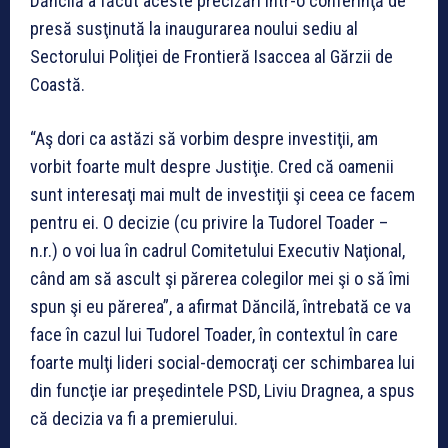
Dăncilă a făcut aceste precizări într-o conferinţă de
presă susţinută la inaugurarea noului sediu al
Sectorului Poliţiei de Frontieră Isaccea al Gărzii de
Coastă.
“Aş dori ca astăzi să vorbim despre investiţii, am
vorbit foarte mult despre Justiţie. Cred că oamenii
sunt interesaţi mai mult de investiţii şi ceea ce facem
pentru ei. O decizie (cu privire la Tudorel Toader –
n.r.) o voi lua în cadrul Comitetului Executiv Naţional,
când am să ascult şi părerea colegilor mei şi o să îmi
spun şi eu părerea”, a afirmat Dăncilă, întrebată ce va
face în cazul lui Tudorel Toader, în contextul în care
foarte mulţi lideri social-democraţi cer schimbarea lui
din funcţie iar preşedintele PSD, Liviu Dragnea, a spus
că decizia va fi a premierului.