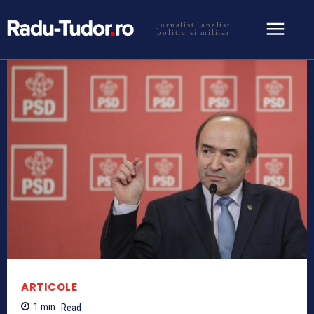
jurnalist, analist
politic si militar
ARTICOLE
1
min.
Read