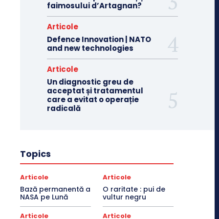
faimosului d’Artagnan?
Articole
Defence Innovation | NATO
and new technologies
Articole
Un diagnostic greu de
acceptat și tratamentul
care a evitat o operație
radicală
Topics
Articole
Articole
Bază permanentă a
O raritate : pui de
NASA pe Lună
vultur negru
Articole
Articole