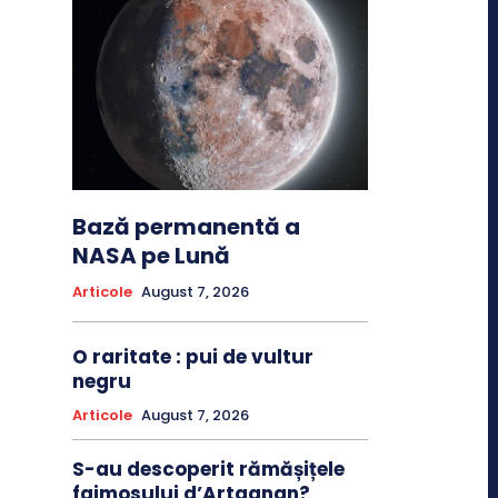
Bază permanentă a
NASA pe Lună
Articole
August 7, 2026
O raritate : pui de vultur
negru
Articole
August 7, 2026
S-au descoperit rămășițele
faimosului d’Artagnan?