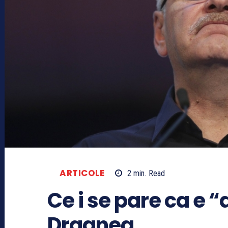
ARTICOLE
2
min.
Read
Ce i se pare ca e “
Dragnea