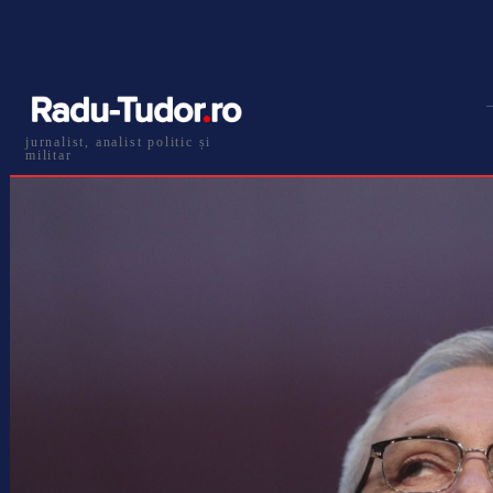
jurnalist, analist politic și
militar