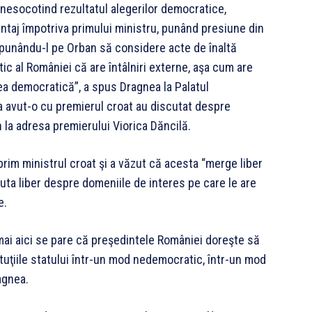
 nesocotind rezultatul alegerilor democratice,
ntaj împotriva primului ministru, punând presiune din
 punându-l pe Orban să considere acte de înaltă
ic al României că are întâlniri externe, aşa cum are
ea democratică”, a spus Dragnea la Palatul
 a avut-o cu premierul croat au discutat despre
la adresa premierului Viorica Dăncilă.
 prim ministrul croat şi a văzut că acesta “merge liber
scuta liber despre domeniile de interes pe care le are
e.
mai aici se pare că preşedintele României doreşte să
ituţiile statului într-un mod nedemocratic, într-un mod
agnea.