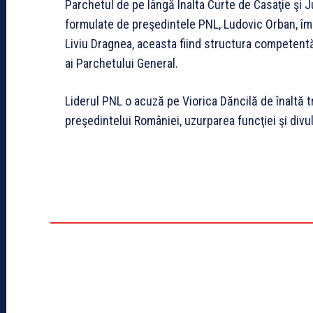
Parchetul de pe lângă Înalta Curte de Casaţie şi Ju
formulate de preşedintele PNL, Ludovic Orban, împo
Liviu Dragnea, aceasta fiind structura competentă
ai Parchetului General.
Liderul PNL o acuză pe Viorica Dăncilă de înaltă t
preşedintelui României, uzurparea funcţiei şi divu