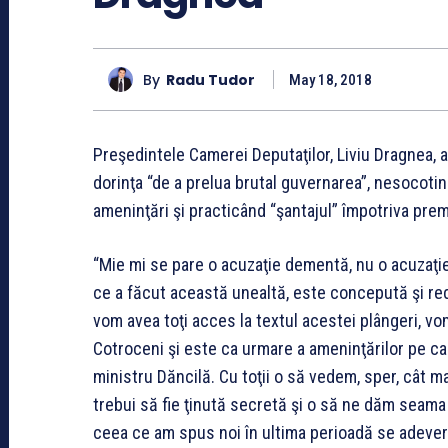
By
Radu Tudor
May 18, 2018
Preşedintele Camerei Deputaţilor, Liviu Dragnea, a
dorinţa “de a prelua brutal guvernarea”, nesocotin
ameninţări şi practicând “şantajul” împotriva prem
“Mie mi se pare o acuzaţie dementă, nu o acuzaţie
ce a făcut această unealtă, este concepută şi red
vom avea toţi acces la textul acestei plângeri, v
Cotroceni şi este ca urmare a ameninţărilor pe ca
ministru Dăncilă. Cu toţii o să vedem, sper, cât 
trebui să fie ţinută secretă şi o să ne dăm seama d
ceea ce am spus noi în ultima perioadă se adevere