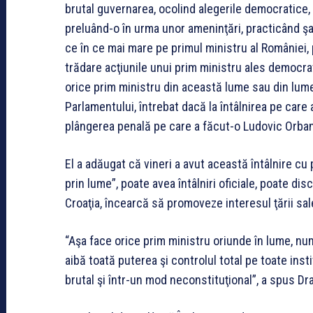
brutal guvernarea, ocolind alegerile democratice,
preluând-o în urma unor ameninţări, practicând şa
ce în ce mai mare pe primul ministru al României,
trădare acţiunile unui prim ministru ales democrat
orice prim ministru din această lume sau din lum
Parlamentului, întrebat dacă la întâlnirea pe care
plângerea penală pe care a făcut-o Ludovic Orban 
El a adăugat că vineri a avut această întâlnire cu
prin lume”, poate avea întâlniri oficiale, poate di
Croaţia, încearcă să promoveze interesul ţării sal
“Aşa face orice prim ministru oriunde în lume, nu
aibă toată puterea şi controlul total pe toate inst
brutal şi într-un mod neconstituţional”, a spus Dr