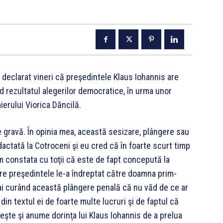
 declarat vineri că preşedintele Klaus Iohannis are
d rezultatul alegerilor democratice, în urma unor
ierului Viorica Dăncilă.
 gravă. În opinia mea, această sesizare, plângere sau
actată la Cotroceni şi eu cred că în foarte scurt timp
om constata cu toţii că este de fapt concepută la
re preşedintele le-a îndreptat către doamna prim-
mai curând această plângere penală că nu văd de ce ar
in textul ei de foarte multe lucruri şi de faptul că
şte şi anume dorinţa lui Klaus Iohannis de a prelua