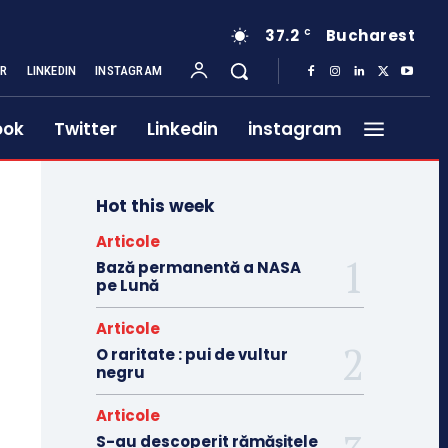
37.2
Bucharest
C
ER
LINKEDIN
INSTAGRAM
ook
Twitter
Linkedin
instagram
Hot this week
Articole
Bază permanentă a NASA
pe Lună
Articole
O raritate : pui de vultur
negru
Articole
S-au descoperit rămășițele