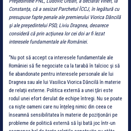
Preşedintele PNL, Ludovic Orban, a declarat vineri, la
Constanţa, că a sesizat Parchetul ÎCCJ, în legătură cu
presupuse fapte penale ale premierului Viorica Dăncilă
şi ale preşedintelui PSD, Liviu Dragnea, deoarece
consideră că prin acţiunea lor cei doi ar fi lezat
interesele fundamentale ale României.
“Nu pot să accept ca interesele fundamentale ale
României să fie negociate ca la tarabă în talcioc şi să
fie abandonate pentru interesele personale ale lui
Dragnea sau ale lui Vasilica Viorica Dăncilă în materie
de relaţii externe. Politica externă a unei ţări este
rodul unei efort derulat de echipe întregi. Nu se poate
ca nişte oameni care nu înţeleg nimic din ceea ce
înseamnă sensibilitatea în materie de poziţionări pe
probleme de politică externă să îşi bată joc într-un