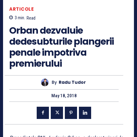
ARTICOLE
3
min.
Read
Orban dezvaluie
dedesubturile plangerii
penale impotriva
premierului
By
Radu Tudor
May 18, 2018