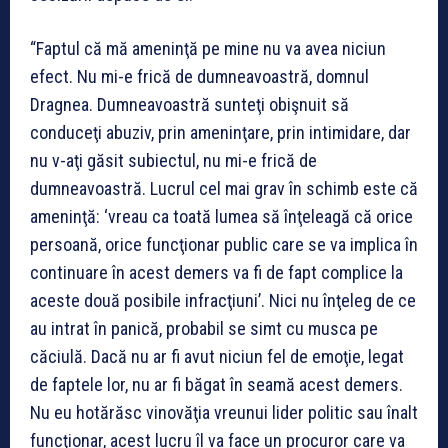
“Faptul că mă ameninţă pe mine nu va avea niciun
efect. Nu mi-e frică de dumneavoastră, domnul
Dragnea. Dumneavoastră sunteţi obişnuit să
conduceţi abuziv, prin ameninţare, prin intimidare, dar
nu v-aţi găsit subiectul, nu mi-e frică de
dumneavoastră. Lucrul cel mai grav în schimb este că
ameninţă: ‘vreau ca toată lumea să înţeleagă că orice
persoană, orice funcţionar public care se va implica în
continuare în acest demers va fi de fapt complice la
aceste două posibile infracţiuni’. Nici nu înţeleg de ce
au intrat în panică, probabil se simt cu musca pe
căciulă. Dacă nu ar fi avut niciun fel de emoţie, legat
de faptele lor, nu ar fi băgat în seamă acest demers.
Nu eu hotărăsc vinovăţia vreunui lider politic sau înalt
funcţionar, acest lucru îl va face un procuror care va