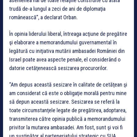
asemenea hal de toate relaţiile construite cu atâta
trudă de-a lungul a zeci de ani de diplomaţia
românească”, a declarat Orban.
În opinia liderului liberal, întreaga acţiune de pregătire
şi elaborare a memorandumului guvernamental în
legătură cu iniţiativa mutării ambasadei României din
Israel poate avea aspecte penale, el considerând o
datorie cetăţenească sesizarea procurorilor.
“Am depus această sesizare în calitate de cetăţean şi
am considerat că este o obligaţie morală pentru mine
să depun această sesizare. Sesizarea se referă la
toate circumstanţele legate de pregătirea, adoptarea,
transmiterea către opinia publică a memorandumului
privitor la mutarea ambasadei. Am fost, sunt şi voi fi
un susţinător al parteneriatului strategic cu SUA.