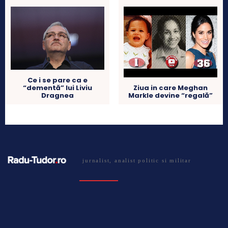
Ce i se pare ca e
“dementă” lui Liviu
Ziua in care Meghan
Dragnea
Markle devine “regală”
jurnalist, analist politic si militar