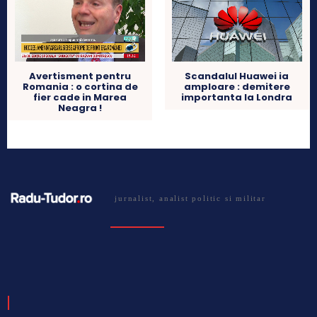
Avertisment pentru
Scandalul Huawei ia
Romania : o cortina de
amploare : demitere
fier cade in Marea
importanta la Londra
Neagra !
jurnalist, analist politic si militar