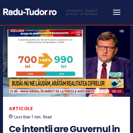
jurnalist, analist
politic si militar
ARTICOLE
Less than 1
min.
Read
Ce intentii are Guvernul in