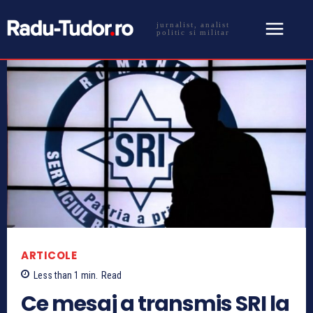
jurnalist, analist
politic si militar
ARTICOLE
Less than 1
min.
Read
Ce mesaj a transmis SRI la