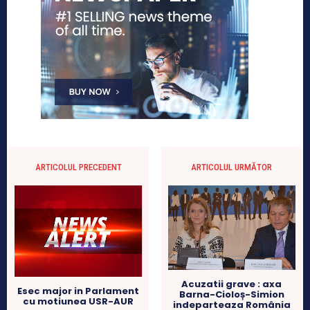
ARTICOLUL PRECEDENT
ARTICOLUL URMĂTOR
Acuzatii grave : axa
Esec major in Parlament
Barna-Cioloș-Simion
cu motiunea USR-AUR
indeparteaza România