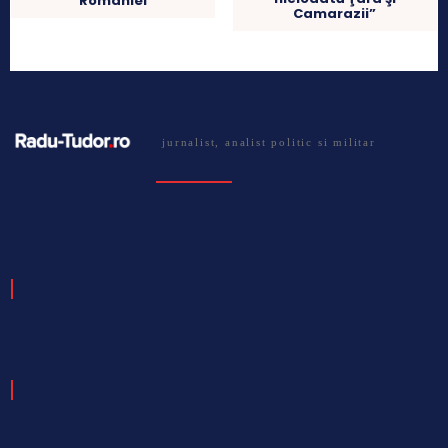
Romaniei
Camarazii”
jurnalist, analist politic si militar