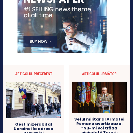
ARTICOLUL PRECEDENT
ARTICOLUL URMĂTOR
Seful militar al Armatei
Romane avertizeaza:
Gest mizerabil al
“Nu-mi voi trăda
Ucrainei la adresa
niciodată Ţara şi