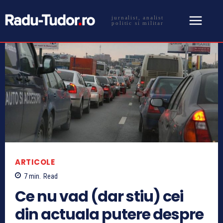
jurnalist, analist
politic si militar
ARTICOLE
7
min.
Read
Ce nu vad (dar stiu) cei
din actuala putere despre