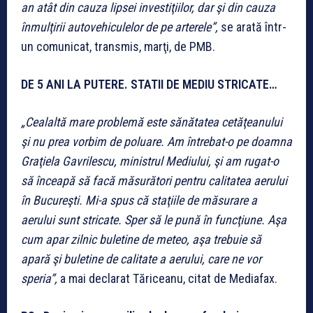
an atât din cauza lipsei investiţiilor, dar şi din cauza
înmulţirii autovehiculelor de pe arterele”,
se arată într-
un comunicat, transmis, marţi, de PMB.
DE 5 ANI LA PUTERE. STATII DE MEDIU STRICATE…
„Cealaltă mare problemă este sănătatea cetăţeanului
şi nu prea vorbim de poluare. Am întrebat-o pe doamna
Graţiela Gavrilescu, ministrul Mediului, şi am rugat-o
să înceapă să facă măsurători pentru calitatea aerului
în Bucureşti. Mi-a spus că staţiile de măsurare a
aerului sunt stricate. Sper să le pună în funcţiune. Aşa
cum apar zilnic buletine de meteo, aşa trebuie să
apară şi buletine de calitate a aerului, care ne vor
speria”,
a mai declarat Tăriceanu, citat de Mediafax.