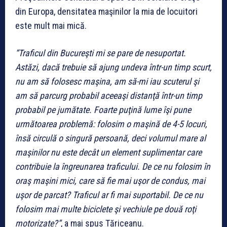
din Europa, densitatea maşinilor la mia de locuitori
este mult mai mică.
“Traficul din Bucureşti mi se pare de nesuportat.
Astăzi, dacă trebuie să ajung undeva într-un timp scurt,
nu am să folosesc maşina, am să-mi iau scuterul şi
am să parcurg probabil aceeaşi distanţă într-un timp
probabil pe jumătate. Foarte puţină lume îşi pune
următoarea problemă: folosim o maşină de 4-5 locuri,
însă circulă o singură persoană, deci volumul mare al
maşinilor nu este decât un element suplimentar care
contribuie la îngreunarea traficului. De ce nu folosim în
oraş maşini mici, care să fie mai uşor de condus, mai
uşor de parcat? Traficul ar fi mai suportabil. De ce nu
folosim mai multe biciclete şi vechiule pe două roţi
motorizate?”
, a mai spus Tăriceanu.