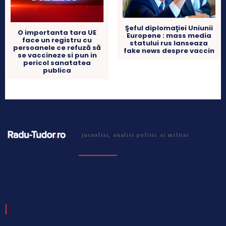
Şeful diplomaţiei Uniunii
O importanta tara UE
Europene : mass media
face un registru cu
statului rus lanseaza
persoanele ce refuză să
fake news despre vaccin
se vaccineze si pun in
pericol sanatatea
publica
jurnalist, analist politic si militar