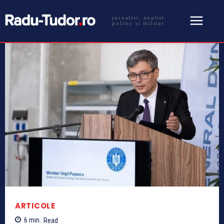
jurnalist, analist
politic si militar
ARTICOLE
6
min.
Read