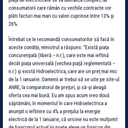
consumatorii care rămân cu vechile contracte vor
plăti facturi mai mari cu valori cuprinse între 13% şi
26%.
Întrebat ce le recomandă consumatorilor să facă în
aceste condiţii, ministrul a răspuns: “Există piaţa
concurenţială (liberă – n.r.), care este mai ieftină
decât piaţa universală (vechea piaţă reglementată –
n.r.) şi există Hidroelectrica, care are un preţ mai mic
de la 1 ianuarie. Oamenii ar trebui să se uite pe site-ul
ANRE, la comparatorul de preţuri, şi să-şi aleagă
oferta cea mai bună. Eu am spus acum vreo două
săptămâni, în momentul în care Hidroelectrica a
anunţat o ieftinire cu 4% a preţului la energie
electrică de la 1 ianuarie, că oricine nu este mulţumit
de furnizorul actual îşi poate alege un furnizor din