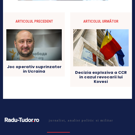
ARTICOLUL PRECEDENT
ARTICOLUL URMĂTOR
Joc operativ suprinzator
in Ucraina
Decizia exploziva a CCR
in cazul revocarii lui
Kovesi
jurnalist, analist politic si militar