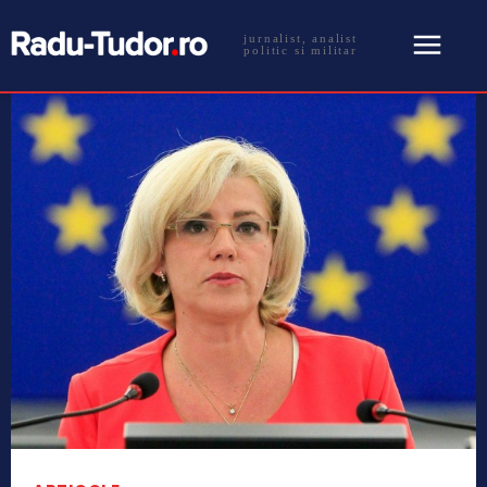
jurnalist, analist
politic si militar