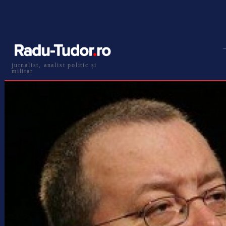
jurnalist, analist politic și
militar