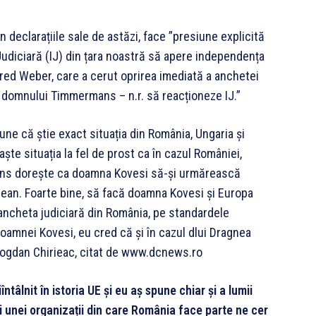
declarațiile sale de astăzi, face ”presiune explicită
Judiciară (IJ) din țara noastră să apere independența
nfred Weber, care a cerut oprirea imediată a anchetei
l domnului Timmermans – n.r. să reacționeze IJ.”
e că știe exact situația din România, Ungaria și
aște situația la fel de prost ca în cazul României,
ans dorește ca doamna Kovesi să-și urmărească
ean. Foarte bine, să facă doamna Kovesi și Europa
 ancheta judiciară din România, pe standardele
doamnei Kovesi, eu cred că și în cazul dlui Dragnea
 Bogdan Chirieac, citat de www.dcnews.ro
ntâlnit în istoria UE și eu aș spune chiar și a lumii
 ai unei organizații din care România face parte ne cer