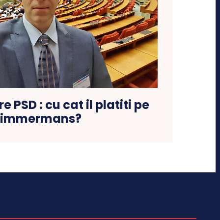
 PSD : cu cat il platiti pe
Timmermans?