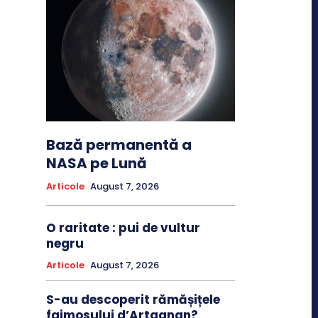
Bază permanentă a
NASA pe Lună
Articole
August 7, 2026
O raritate : pui de vultur
negru
Articole
August 7, 2026
S-au descoperit rămășițele
faimosului d’Artagnan?