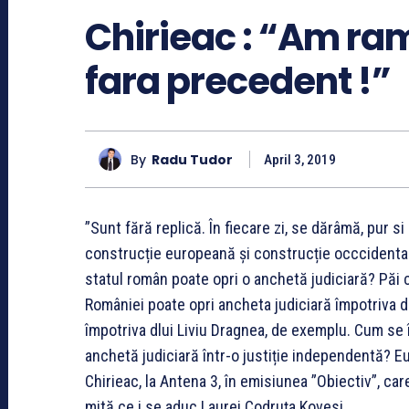
Chirieac : “Am ram
fara precedent !”
By
Radu Tudor
April 3, 2019
”Sunt fără replică. În fiecare zi, se dărâmă, pur s
construcție europeană și construcție occcidentală
statul român poate opri o anchetă judiciară? Păi
României poate opri ancheta judiciară împotriva d
împotriva dlui Liviu Dragnea, de exemplu. Cum se
anchetă judiciară într-o justiție independentă? Eu
Chirieac, la Antena 3, în emisiunea ”Obiectiv”, car
mită ce i se aduc Laurei Codruța Kovesi.