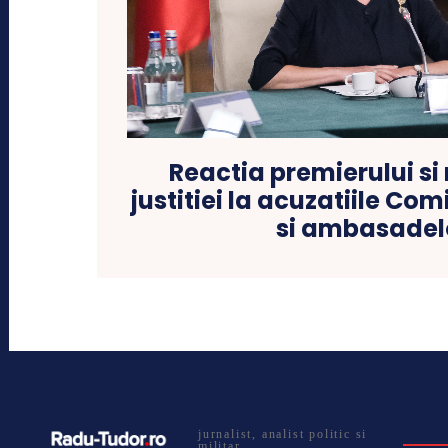
Reactia premierului si 
justitiei la acuzatiile Co
si ambasadel
jurnalist, analist politic si
militar