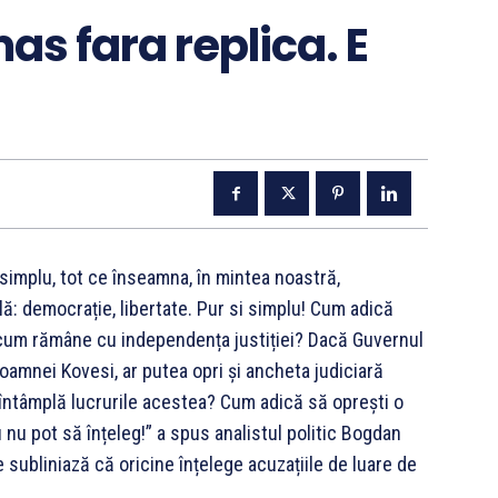
as fara replica. E
i simplu, tot ce înseamna, în mintea noastră,
: democrație, libertate. Pur si simplu! Cum adică
 cum rămâne cu independența justiției? Dacă Guvernul
oamnei Kovesi, ar putea opri și ancheta judiciară
 întâmplă lucrurile acestea? Cum adică să oprești o
 nu pot să înțeleg!” a spus analistul politic Bogdan
e subliniază că oricine înțelege acuzațiile de luare de