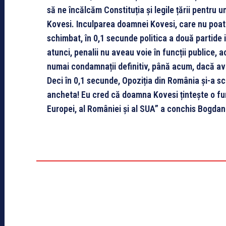
să ne încălcăm Constituția și legile țării pentru
Kovesi. Inculparea doamnei Kovesi, care nu poat
schimbat, în 0,1 secunde politica a două partid
atunci, penalii nu aveau voie în funcții publice, 
numai condamnații definitiv, până acum, dacă avea
Deci în 0,1 secunde, Opoziția din România și-a s
ancheta! Eu cred că doamna Kovesi țintește o fun
Europei, al României și al SUA” a conchis Bogdan