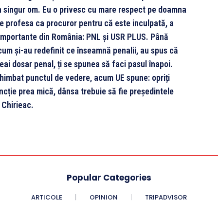
 un singur om. Eu o privesc cu mare respect pe doamna
e profesa ca procuror pentru că este inculpată, a
e importante din România: PNL și USR PLUS. Până
acum și-au redefinit ce înseamnă penalii, au spus că
i dosar penal, ți se spunea să faci pasul înapoi.
chimbat punctul de vedere, acum UE spune: opriți
cție prea mică, dânsa trebuie să fie președintele
 Chirieac.
Popular Categories
ARTICOLE
OPINION
TRIPADVISOR