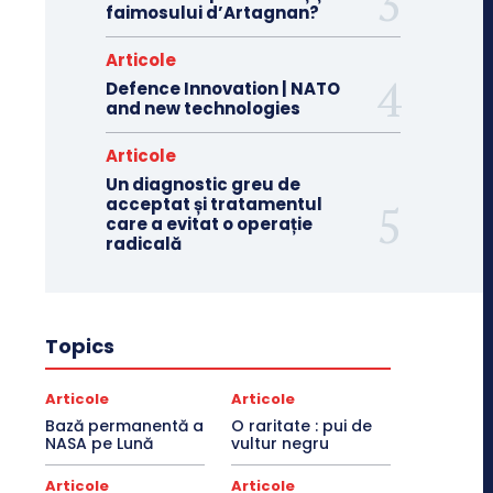
faimosului d’Artagnan?
Articole
Defence Innovation | NATO
and new technologies
Articole
Un diagnostic greu de
acceptat și tratamentul
care a evitat o operație
radicală
Topics
Articole
Articole
Bază permanentă a
O raritate : pui de
NASA pe Lună
vultur negru
Articole
Articole