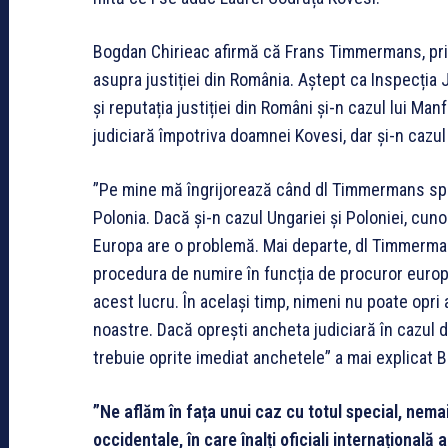
Bogdan Chirieac afirmă că Frans Timmermans, prin 
asupra justiției din România. Aștept ca Inspecția 
și reputația justiției din Români și-n cazul lui Ma
judiciară împotriva doamnei Kovesi, dar și-n cazu
”Pe mine mă îngrijorează când dl Timmermans spun
Polonia. Dacă și-n cazul Ungariei și Poloniei, cuno
Europa are o problemă. Mai departe, dl Timmerm
procedura de numire în funcția de procuror europ
acest lucru. În același timp, nimeni nu poate opri
noastre. Dacă oprești ancheta judiciară în cazul 
trebuie oprite imediat anchetele” a mai explicat
”Ne aflăm în fața unui caz cu totul special, nemaiî
occidentale, în care înalți oficiali internațională