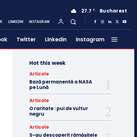
27.7
Bucharest
C
ER
LINKEDIN
INSTAGRAM
ook
Twitter
Linkedin
instagram
Hot this week
Articole
Bază permanentă a NASA
pe Lună
Articole
O raritate : pui de vultur
negru
Articole
S-au descoperit rămășițele