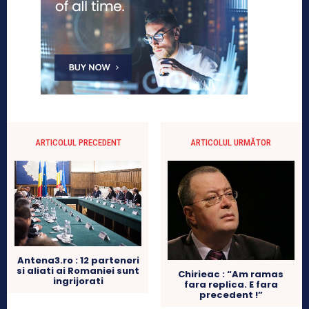
ARTICOLUL PRECEDENT
ARTICOLUL URMĂTOR
Antena3.ro : 12 parteneri
si aliati ai Romaniei sunt
Chirieac : “Am ramas
ingrijorati
fara replica. E fara
precedent !”