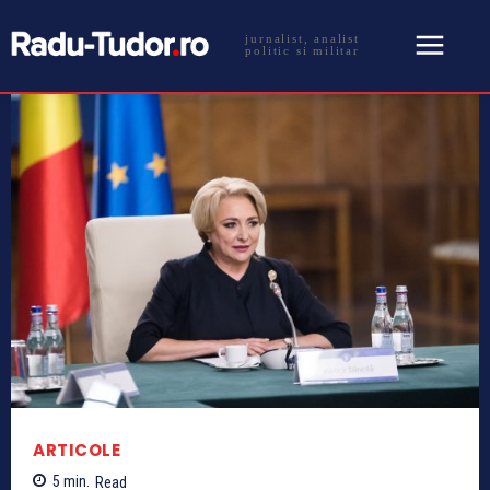
jurnalist, analist
politic si militar
ARTICOLE
5
min.
Read