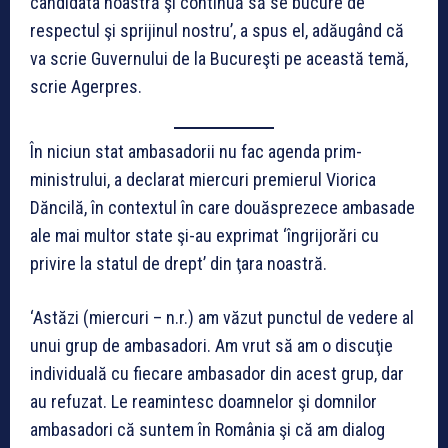
candidata noastră şi continuă să se bucure de
respectul şi sprijinul nostru’, a spus el, adăugând că
va scrie Guvernului de la Bucureşti pe această temă,
scrie Agerpres.
În niciun stat ambasadorii nu fac agenda prim-
ministrului, a declarat miercuri premierul Viorica
Dăncilă, în contextul în care douăsprezece ambasade
ale mai multor state şi-au exprimat ‘îngrijorări cu
privire la statul de drept’ din ţara noastră.
‘Astăzi (miercuri – n.r.) am văzut punctul de vedere al
unui grup de ambasadori. Am vrut să am o discuţie
individuală cu fiecare ambasador din acest grup, dar
au refuzat. Le reamintesc doamnelor şi domnilor
ambasadori că suntem în România şi că am dialog