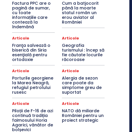
Factura PPC are o
Cum a batjocorit
pagină de sumar,
până la moarte
cu toate
statul român un
informațiile care
erou aviator al
contează la
României
îndemână
Articole
Articole
Franţa salvează o
Geografia
biserică din Siria
turismului : încep să
esenţială pentru
fie căutate locurile
ortodoxie
răcoroase
Articole
Articole
Porturile georgiene
Alergia de sezon
la Marea Neagră,
care poate da
refugiul petrolului
simptome greu de
rusesc
suportat
Articole
Articole
Piloții de F-16 de azi
NATO dă miliarde
continuă tradiția
României pentru un
faimosului Horia
proiect strategic
Agarici, vânător de
bolșevici