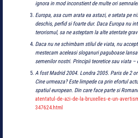
ignora in mod inconstient de multe ori semnalele
Europa, asa cum arata ea astazi, e setata pe ni
deschis, perfid si foarte dur. Daca Europa nu intra
terorismul, sa ne asteptam la alte atentate grav
Daca nu ne schimbam stilul de viata, nu accept
mestecam aceleasi sloganuri paguboase lansate
semenilor nostri. Principii teoretice sau viata 
A fost Madrid 2004. Londra 2005. Paris de 2 ori
Cine urmeaza? Este limpede ca prin efortul actu
spatiul european. Din care face parte si Roman
atentatul-de-azi-de-la-bruxelles-e-un-avertism
347624.html