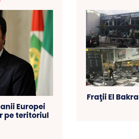
T
Fraţii El Bakr
manii Europei
 pe teritoriul