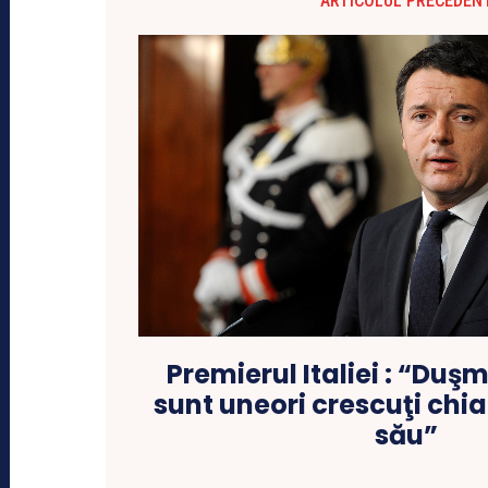
ARTICOLUL PRECEDEN
Premierul Italiei : “Duş
sunt uneori crescuţi chiar
său”