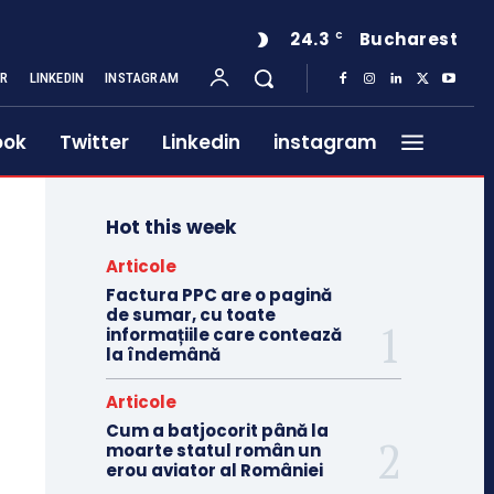
24.3
Bucharest
C
ER
LINKEDIN
INSTAGRAM
ook
Twitter
Linkedin
instagram
Hot this week
Articole
Factura PPC are o pagină
de sumar, cu toate
informațiile care contează
la îndemână
Articole
Cum a batjocorit până la
moarte statul român un
erou aviator al României