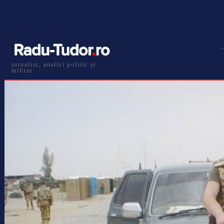
jurnalist, analist politic și
militar