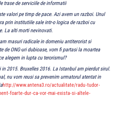
 trase de serviciile de informatii
ste valori pe timp de pace. Azi avem un razboi. Unul
 prin institutiile sale intr-o logica de razboi cu
e. La alti morti nevinovati.
am masuri radicale in domeniu antiterorist si
 de ONG-uri dubioase, vom fi partasi la moartea
– ce alegem in lupta cu terorismul?
 in 2015. Bruxelles 2016. La Istanbul am pierdut sirul.
al, nu vom reusi sa prevenim urmatorul atentat in
ia
http://www.antena3.ro/actualitate/radu-tudor-
ent-foarte-dur-ca-vor-mai-exista-si-altele-