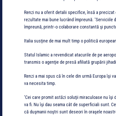
Renzi nu a oferit detalii specifice, însă a preciza
rezultate mai bune lucrând împreună. ‘Serviciile 
împreună, printr-o colaborare constantă şi punctua
Italia susţine de mai mult timp o politică europea
Statul Islamic a revendicat atacurile de pe aeropor
transmis o agenţie de presă afiliată grupării jihad
Renzi a mai spus că în cele din urmă Europa îşi va
va necesita timp.
‘Cei care promit astăzi soluţii miraculoase nu îşi 
va fi. Nu îşi dau seama cât de superficiali sunt. C
că duşmanii noştri sunt deseori în oraşele noastre