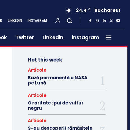
24.4
Bucharest
C
ER
LINKEDIN
INSTAGRAM
ook
Twitter
Linkedin
instagram
Hot this week
Articole
Bază permanentă a NASA
pe Lună
Articole
O raritate : pui de vultur
negru
Articole
S-au descoperit rămășițele