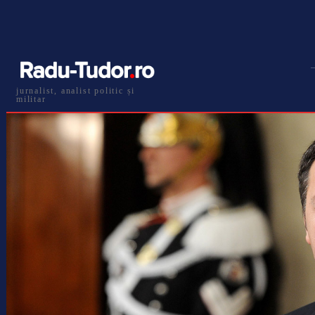
jurnalist, analist politic și
militar