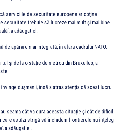
t că serviciile de securitate europene ar obţine
de securitate trebuie să lucreze mai mult şi mai bine
lă’, a adăugat el.
nă de apărare mai integrată, în afara cadrului NATO.
tul şi de la o staţie de metrou din Bruxelles, a
iste.
 învinge duşmanii, însă a atras atenţia că acest lucru
dau seama cât va dura această situaţie şi cât de dificil
ei care astăzi strigă să închidem frontierele nu înţeleg
’, a adăugat el.