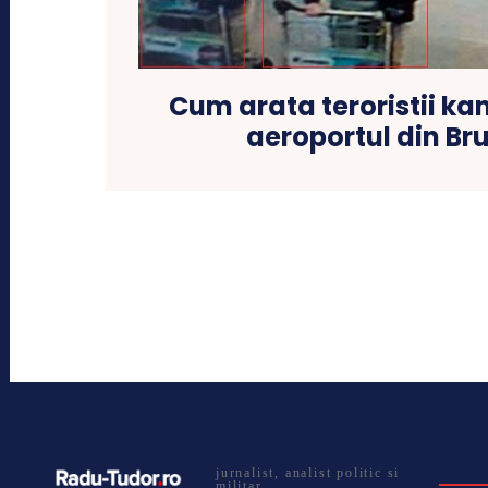
Cum arata teroristii ka
aeroportul din Bru
jurnalist, analist politic si
militar