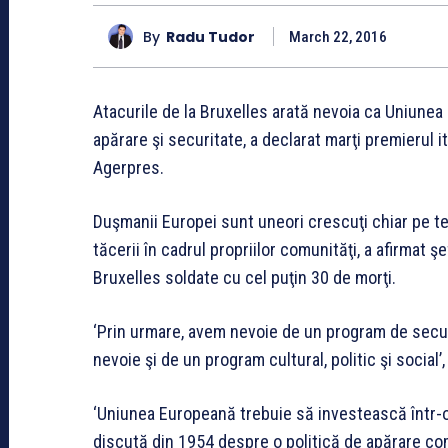
By
Radu Tudor
March 22, 2016
Atacurile de la Bruxelles arată nevoia ca Uniune
apărare şi securitate, a declarat marţi premierul it
Agerpres.
Duşmanii Europei sunt uneori crescuţi chiar pe ter
tăcerii în cadrul propriilor comunităţi, a afirmat ş
Bruxelles soldate cu cel puţin 30 de morţi.
‘Prin urmare, avem nevoie de un program de secu
nevoie şi de un program cultural, politic şi social’,
‘Uniunea Europeană trebuie să investească într-o
discută din 1954 despre o politică de apărare com