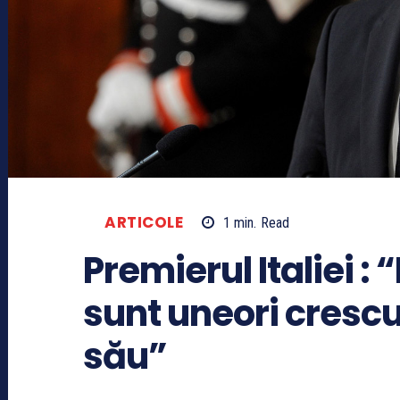
ARTICOLE
1
min.
Read
Premierul Italiei :
sunt uneori crescuţ
său”