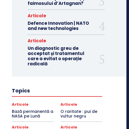
faimosului d’Artagnan?
Articole
Defence Innovation | NATO
and new technologies
Articole
Un diagnostic greu de
acceptat și tratamentul
care a evitat o operație
radicală
Topics
Articole
Articole
Bază permanentă a
O raritate : pui de
NASA pe Lună
vultur negru
Articole
Articole