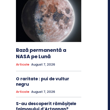
Bază permanentă a
NASA pe Lună
Articole
August 7, 2026
O raritate : pui de vultur
negru
Articole
August 7, 2026
S-au descoperit rămășițele
faimosului d’Artagnan?