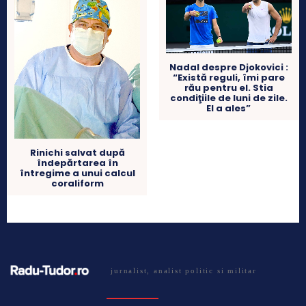
Nadal despre Djokovici :
“Există reguli, îmi pare
rău pentru el. Stia
condiţiile de luni de zile.
El a ales”
Rinichi salvat după
îndepărtarea în
întregime a unui calcul
coraliform
jurnalist, analist politic si militar