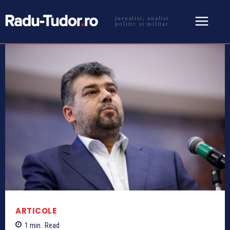
jurnalist, analist
politic si militar
ARTICOLE
1
min.
Read