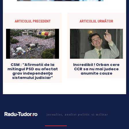
ARTICOLUL PRECEDENT
ARTICOLUL URMĂTOR
CSM : “Afirmatii de la
Incredibil ! Orban cere
mitingul PSD au afectat
CCR sa nu mai judece
grav independenţa
anumite cauze
sistemului judiciar”
jurnalist, analist politic si militar