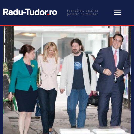
jurnalist, analist
politic si militar